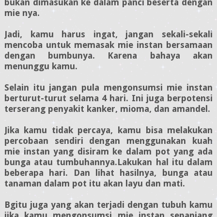
bukan dimasukan ke dalam panci beserta dengan
mie nya.
Jadi, kamu harus ingat, jangan sekali-sekali
mencoba untuk memasak mie instan bersamaan
dengan bumbunya. Karena bahaya akan
menunggu kamu.
Selain itu jangan pula mengonsumsi mie instan
berturut-turut selama 4 hari. Ini juga berpotensi
terserang penyakit kanker, mioma, dan amandel.
Jika kamu tidak percaya, kamu bisa melakukan
percobaan sendiri dengan menggunakan kuah
mie instan yang disiram ke dalam pot yang ada
bunga atau tumbuhannya.Lakukan hal itu dalam
beberapa hari. Dan lihat hasilnya, bunga atau
tanaman dalam pot itu akan layu dan mati.
Bgitu juga yang akan terjadi dengan tubuh kamu
jika kamu mengonsumsi mie instan sepanjang