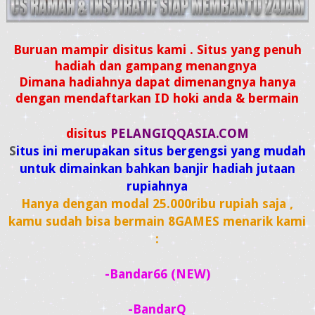
Buruan mampir disitus kami . Situs yang penuh
hadiah dan gampang menangnya
Dimana hadiahnya dapat dimenangnya hanya
dengan mendaftarkan ID hoki anda & bermain
disitus
PELANGIQQASIA.COM
S
itus ini merupakan situs bergengsi yang mudah
untuk dimainkan bahkan banjir hadiah jutaan
rupiahnya
Hanya dengan modal 25.000ribu rupiah saja ,
kamu sudah bisa bermain 8GAMES menarik kami
:
-Bandar66 (NEW)
-BandarQ