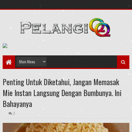
Penting Untuk Diketahui, Jangan Memasak
Mie Instan Langsung Dengan Bumbunya. Ini
Bahayanya
2