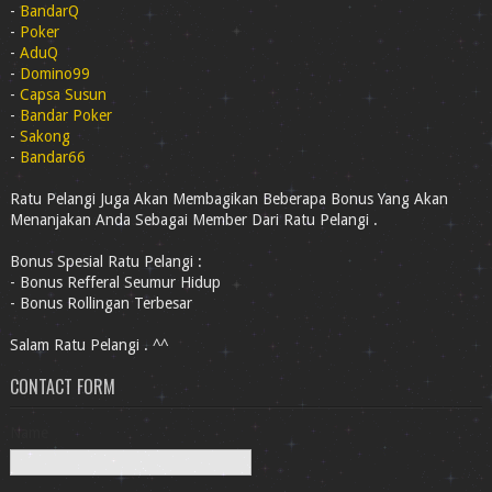
-
BandarQ
-
Poker
-
AduQ
-
Domino99
-
Capsa Susun
-
Bandar Poker
-
Sakong
-
Bandar66
Ratu Pelangi Juga Akan Membagikan Beberapa Bonus Yang Akan
Menanjakan Anda Sebagai Member Dari Ratu Pelangi .
Bonus Spesial Ratu Pelangi :
- Bonus Refferal Seumur Hidup
- Bonus Rollingan Terbesar
Salam Ratu Pelangi . ^^
CONTACT FORM
Name