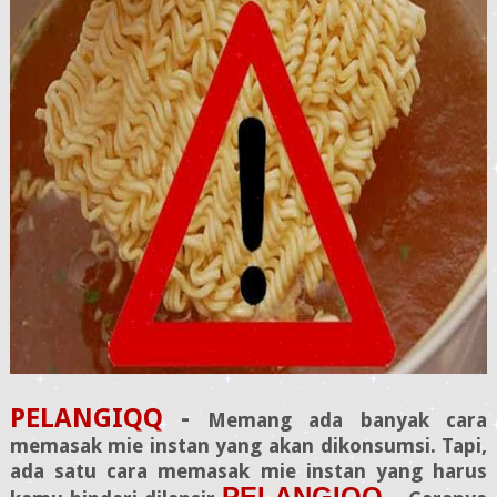
PELANGIQQ
-
Memang ada banyak cara
memasak mie instan yang akan dikonsumsi. Tapi,
ada satu cara memasak mie instan yang harus
PELANGIQQ