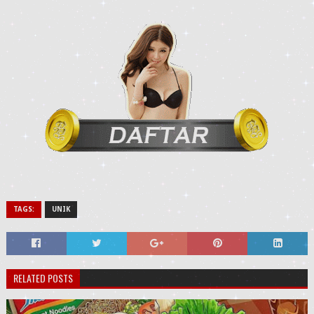
TAGS:
UNIK
RELATED POSTS