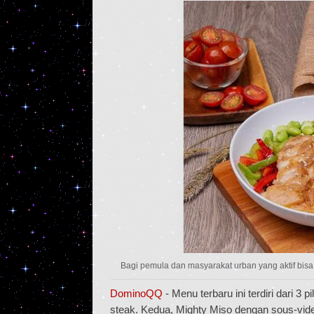
Bagi pemula dan masyarakat urban yang aktif bisa 
DominoQQ
- Menu terbaru ini terdiri dari 3 
steak. Kedua, Mighty Miso dengan sous-vide 