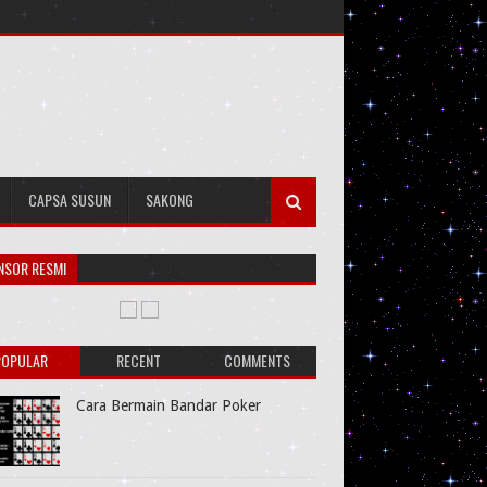
CAPSA SUSUN
SAKONG
NSOR RESMI
POPULAR
RECENT
COMMENTS
Cara Bermain Bandar Poker