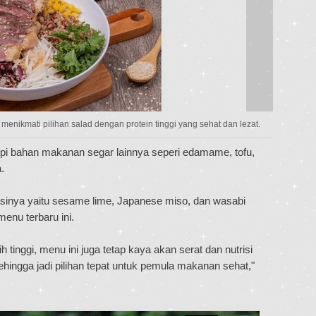
menikmati pilihan salad dengan protein tinggi yang sehat dan lezat.
gkapi bahan makanan segar lainnya seperi edamame, tofu,
a.
iasinya yaitu sesame lime, Japanese miso, dan wasabi
enu terbaru ini.
h tinggi, menu ini juga tetap kaya akan serat dan nutrisi
ehingga jadi pilihan tepat untuk pemula makanan sehat,"