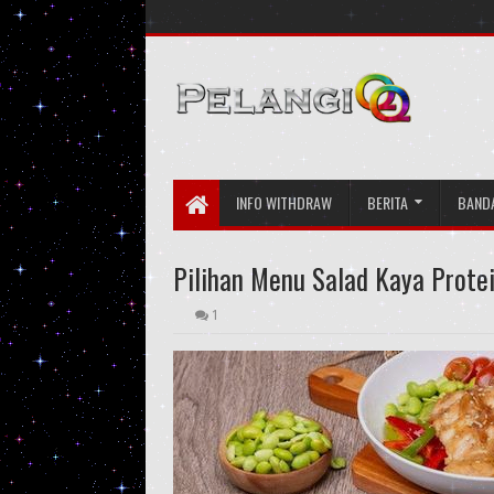
INFO WITHDRAW
BERITA
BAND
Pilihan Menu Salad Kaya Prote
1