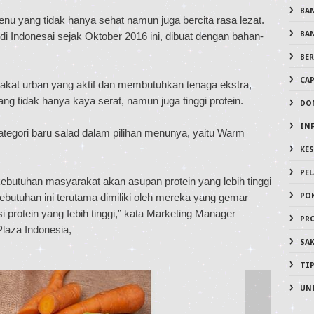
BA
nu yang tidak hanya sehat namun juga bercita rasa lezat.
BA
i Indonesai sejak Oktober 2016 ini, dibuat dengan bahan-
BER
CA
kat urban yang aktif dan membutuhkan tenaga ekstra,
g tidak hanya kaya serat, namun juga tinggi protein.
DO
IN
tegori baru salad dalam pilihan menunya, yaitu Warm
KE
PE
butuhan masyarakat akan asupan protein yang lebih tinggi
ebutuhan ini terutama dimiliki oleh mereka yang gemar
PO
protein yang Iebih tinggi,” kata Marketing Manager
PR
Plaza Indonesia,
SA
TI
UN