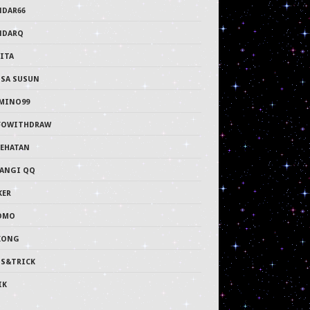
NDAR66
NDARQ
ITA
PSA SUSUN
MINO99
FOWITHDRAW
SEHATAN
LANGI QQ
KER
OMO
KONG
PS&TRICK
IK