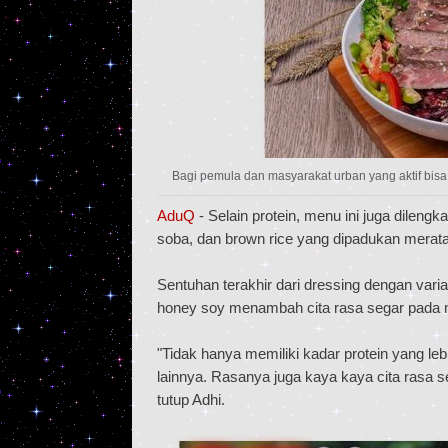
Bagi pemula dan masyarakat urban yang aktif bisa 
AduQ
- Selain protein, menu ini juga dilen
soba, dan brown rice yang dipadukan merat
Sentuhan terakhir dari dressing dengan var
honey soy menambah cita rasa segar pada m
"Tidak hanya memiliki kadar protein yang lebi
lainnya. Rasanya juga kaya kaya cita rasa s
tutup Adhi.