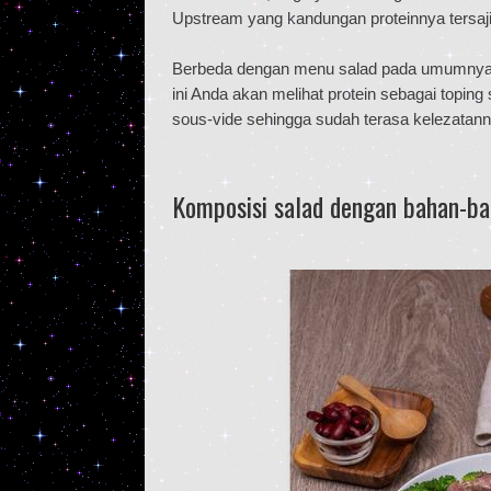
Upstream yang kandungan proteinnya tersaji
Berbeda dengan menu salad pada umumnya y
ini Anda akan melihat protein sebagai topin
sous-vide sehingga sudah terasa kelezatann
Komposisi salad dengan bahan-ba