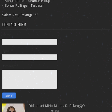
- Bonus Refferal Seumur Hidup
- Bonus Rollingan Terbesar
Salam Ratu Pelangi . ^^
CONTACT FORM
Name
Email
*
Message
*
Didandani Mirip Mantis Di PelangQQ
161