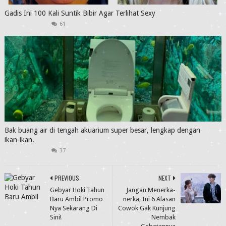
Gadis Ini 100 Kali Suntik Bibir Agar Terlihat Sexy
61
Bak buang air di tengah akuarium super besar, lengkap dengan
ikan-ikan.
37
PREVIOUS
NEXT
Gebyar Hoki Tahun
Jangan Menerka-
Baru Ambil Promo
nerka, Ini 6 Alasan
Nya Sekarang Di
Cowok Gak Kunjung
Sini!
Nembak