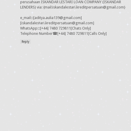
perusahaan ISKANDAR LESTARI LOAN COMPANY (ISKANDAR
LENDERS) via: {mail:iskandalestari.kreditpersatuan@gmail.com}
e_mail:::[aditya.aulia139@gmail.com]
[iskandalestari.kreditpersatuan@gmail.com]
WhatsApp:::[+44] 7480 729811[Chats Only]
Telephone Number☎[+44] 7480 729811[Calls Only]
Reply