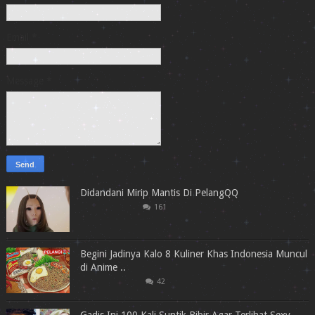
Email
*
Message
*
Didandani Mirip Mantis Di PelangQQ
161
Begini Jadinya Kalo 8 Kuliner Khas Indonesia Muncul
di Anime ..
42
Gadis Ini 100 Kali Suntik Bibir Agar Terlihat Sexy