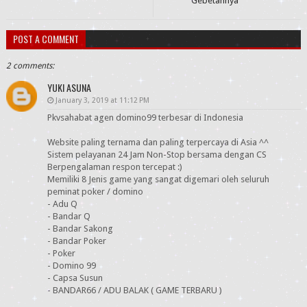
Gebetannya
POST A COMMENT
2 comments:
YUKI ASUNA
January 3, 2019 at 11:12 PM
Pkvsahabat agen domino99 terbesar di Indonesia
Website paling ternama dan paling terpercaya di Asia ^^
Sistem pelayanan 24 Jam Non-Stop bersama dengan CS
Berpengalaman respon tercepat :)
Memiliki 8 Jenis game yang sangat digemari oleh seluruh
peminat poker / domino
- Adu Q
- Bandar Q
- Bandar Sakong
- Bandar Poker
- Poker
- Domino 99
- Capsa Susun
- BANDAR66 / ADU BALAK ( GAME TERBARU )