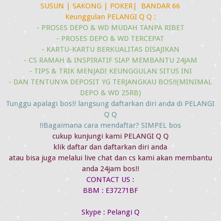
SUSUN | SAKONG | POKER| BANDAR 66
Keunggulan PELANGI Q Q :
- PROSES DEPO & WD MUDAH TANPA RIBET
- PROSES DEPO & WD TERCEPAT
- KARTU-KARTU BERKUALITAS DISAJIKAN
- CS RAMAH & INSPIRATIF SIAP MEMBANTU 24JAM
- TIPS & TRIK MENJADI KEUNGGULAN SITUS INI
- DAN TENTUNYA DEPOSIT YG TERJANGKAU BOS!!(MINIMAL
DEPO & WD 25RB)
Tunggu apalagi bos!! langsung daftarkan diri anda di PELANGI
Q Q
Bagaimana cara mendaftar? SIMPEL bos!!
cukup kunjungi kami PELANGI Q Q
klik daftar dan daftarkan diri anda
atau bisa juga melalui live chat dan cs kami akan membantu
anda 24jam bos!!
CONTACT US :
BBM : E37271BF
Skype : Pelangi Q