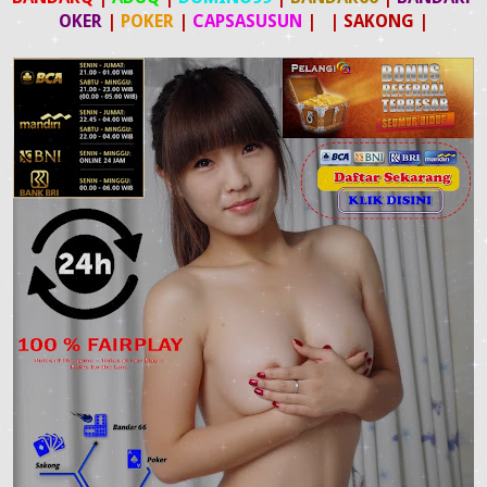
OKER
|
POKER
|
CAPSASUSUN
| |
SAKONG
|