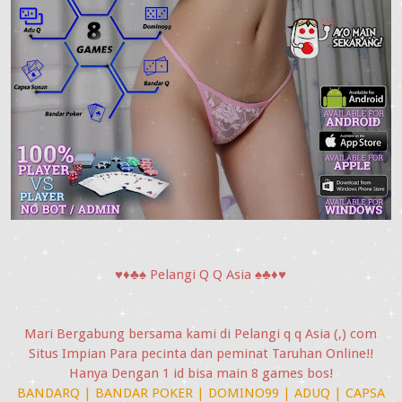
♥♦♣♠ Pelangi Q Q Asia ♠♣♦♥
Mari Bergabung bersama kami di Pelangi q q Asia (,) com
Situs Impian Para pecinta dan peminat Taruhan Online!!
Hanya Dengan 1 id bisa main 8 games bos!
BANDARQ | BANDAR POKER | DOMINO99 | ADUQ | CAPSA