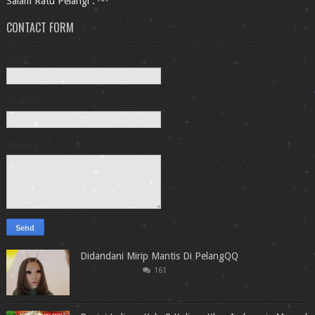
Salam Ratu Pelangi . ^^
CONTACT FORM
Name
Email
*
Message
*
Didandani Mirip Mantis Di PelangQQ
161