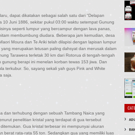
aru, dapat dikatakan sebagai salah satu dari “Delapan
10 Juni 1886, sekitar pukul 03:00 waktu setempat Gunung
isinya seperti lumpur yang bercampur dengan lava panas,
 hitam membumbung diudara. Beberapa jam kemudian, desa
 Maori Moura dan Te Ariki telah dilapisi dengan lapisan lumpur
a yang merupakan letusan paling dahsyat dan merusak dalam
nung Tarawera terletak 30 km dari Rotorua di tengah-tengah
n gunung berapi ini menelan korban tewas 153 jiwa. Dan
a terkubur. So, sayang sekali yah guys Pink and White
a saja.
CAT
ksasa dan terhubung dengan sebuah Tambang Naica yang
urut penelitian kristal yang terdapat di gua tersebut
AD
 ditemukan. Gua kristal terbesar ini mempunyai ukuran
BA
 berat rata-rata 55 ton. Sedangkan gua yang memiliki luas