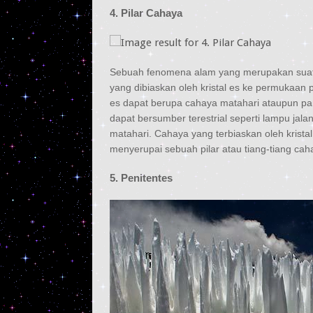
4. Pilar Cahaya
Sebuah fenomena alam yang merupakan suatu 
yang dibiaskan oleh kristal es ke permukaan p
es dapat berupa cahaya matahari ataupun pa
dapat bersumber terestrial seperti lampu jala
matahari. Cahaya yang terbiaskan oleh krist
menyerupai sebuah pilar atau tiang-tiang cah
5. Penitentes