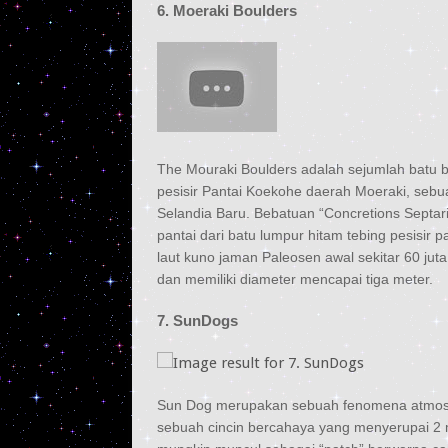
6. Moeraki Boulders
The Mouraki Boulders adalah sejumlah batu b
pesisir Pantai Koekohe daerah Moeraki, sebu
Selandia Baru. Bebatuan “Concretions Septari
pantai dari batu lumpur hitam tebing pesisir 
laut kuno jaman Paleosen awal sekitar 60 juta
dan memiliki diameter mencapai tiga meter.
7. SunDogs
Sun Dog merupakan sebuah fenomena atmosfer 
sebuah cincin bercahaya yang menyerupai 2 m