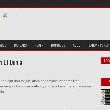
AR66
BANDARQ
POKER
DOMINO99
ADUQ
BANDAR POKER
 Di Dunia
SPO
terkejut dan takjub, alam senantiasa menampilkan
ekian banyak Fenomena Alam yang ada kami merangkumnya
ia.