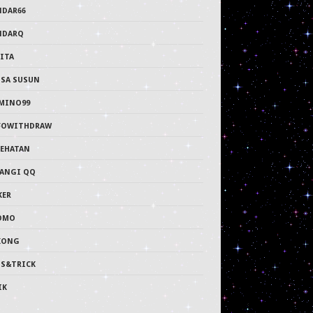
NDAR66
NDARQ
ITA
PSA SUSUN
MINO99
FOWITHDRAW
SEHATAN
LANGI QQ
KER
OMO
KONG
PS&TRICK
IK