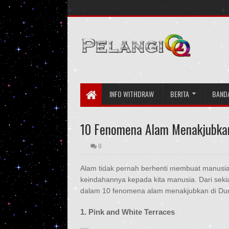
INFO WITHDRAW
BERITA
BAND
10 Fenomena Alam Menakjubkan
0
Alam tidak pernah berhenti membuat manusia 
keindahannya kepada kita manusia. Dari s
dalam 10 fenomena alam menakjubkan di Dun
1. Pink and White Terraces