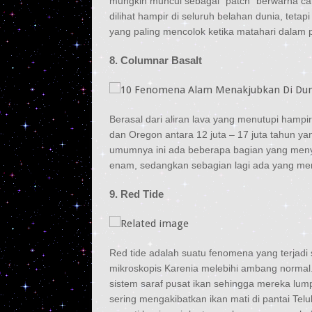
mungkin muncul sebagai “patch” berwarna cah
dilihat hampir di seluruh belahan dunia, tetapi
yang paling mencolok ketika matahari dalam p
8. Columnar Basalt
Berasal dari aliran lava yang menutupi hamp
dan Oregon antara 12 juta – 17 juta tahun yan
umumnya ini ada beberapa bagian yang men
enam, sedangkan sebagian lagi ada yang meng
9. Red Tide
Red tide adalah suatu fenomena yang terjadi
mikroskopis Karenia melebihi ambang norma
sistem saraf pusat ikan sehingga mereka lum
sering mengakibatkan ikan mati di pantai Te