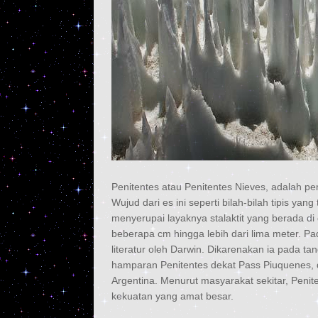
Penitentes atau Penitentes Nieves, adalah pe
Wujud dari es ini seperti bilah-bilah tipis yan
menyerupai layaknya stalaktit yang berada di 
beberapa cm hingga lebih dari lima meter. Pa
literatur oleh Darwin. Dikarenakan ia pada t
hamparan Penitentes dekat Pass Piuquenes, d
Argentina. Menurut masyarakat sekitar, Peni
kekuatan yang amat besar.