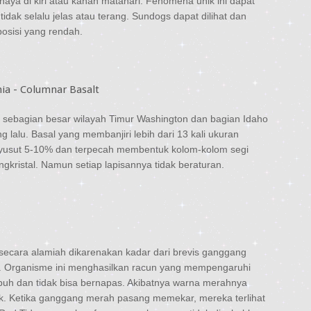
aya di kiri atau kanan matahari. Fenomena unik ini dapat
 tidak selalu jelas atau terang. Sundogs dapat dilihat dan
osisi yang rendah.
ir sebagian besar wilayah Timur Washington dan bagian Idaho
g lalu. Basal yang membanjiri lebih dari 13 kali ukuran
yusut 5-10% dan terpecah membentuk kolom-kolom segi
kristal. Namun setiap lapisannya tidak beraturan.
 secara alamiah dikarenakan kadar dari brevis ganggang
l. Organisme ini menghasilkan racun yang mempengaruhi
puh dan tidak bisa bernapas. Akibatnya warna merahnya
luk. Ketika ganggang merah pasang memekar, mereka terlihat