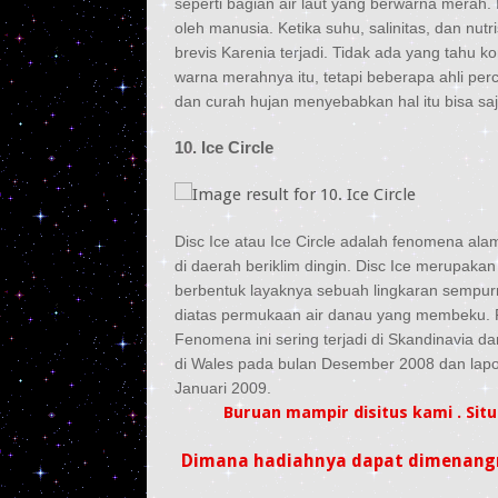
seperti bagian air laut yang berwarna mera
oleh manusia. Ketika suhu, salinitas, dan nut
brevis Karenia terjadi. Tidak ada yang tahu 
warna merahnya itu, tetapi beberapa ahli pe
dan curah hujan menyebabkan hal itu bisa saja
10. Ice Circle
Disc Ice atau Ice Circle adalah fenomena ala
di daerah beriklim dingin. Disc Ice merupak
berbentuk layaknya sebuah lingkaran sempur
diatas permukaan air danau yang membeku. Pe
Fenomena ini sering terjadi di Skandinavia da
di Wales pada bulan Desember 2008 dan lapora
Januari 2009.
Buruan mampir disitus kami . S
Dimana hadiahnya dapat dimenangn