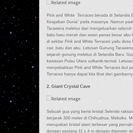
Pink and White Terraces berada di Selandia B
Keajaiban Dunia” pada masanya. Namun pada 
Tarawera meletus dan mengeluarkan seluruh 
batu-batu merah dan awan panas besar abu
di sekitar Pink and White Terraces yaitu desa
cair, batu dan abu. Letusan Gunung Tarawer
sejarah gunung meletus di Selandia Baru. Gu
kawasan Pulau Utara vulkanik-termal. Letusa
menyebabkan Pink and White Terraces ikut pul
Terraces hanya dapat kita lihat dari gambarny
2. Giant Crystal Cave
Sebuah gua yang berisi kristal Selenite ra
berjarak 300 meter di Chihuahua, Meksiko. Men
merupakan kristal alam terbesar yang pernah
dengan panjang 11 x 4 m dengan diameter dan