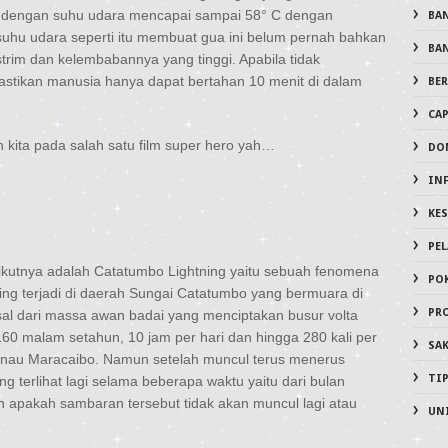
as dengan suhu udara mencapai sampai 58° C dengan
BA
hu udara seperti itu membuat gua ini belum pernah bahkan
BA
strim dan kelembabannya yang tinggi. Apabila tidak
astikan manusia hanya dapat bertahan 10 menit di dalam
BER
CA
ita pada salah satu film super hero yah…
DO
IN
KE
PE
kutnya adalah Catatumbo Lightning yaitu sebuah fenomena
PO
ring terjadi di daerah Sungai Catatumbo yang bermuara di
PR
al dari massa awan badai yang menciptakan busur volta
160 malam setahun, 10 jam per hari dan hingga 280 kali per
SA
r Danau Maracaibo. Namun setelah muncul terus menerus
TI
g terlihat lagi selama beberapa waktu yaitu dari bulan
n apakah sambaran tersebut tidak akan muncul lagi atau
UN