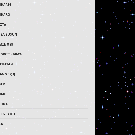
NDAR66
NDARQ
ITA
PSA SUSUN
MINO99
FOWITHDRAW
SEHATAN
LANGI QQ
KER
OMO
KONG
PS&TRICK
IK