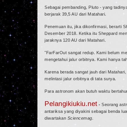
Sebagai pembanding, Pluto - yang tadinya 
berjarak 39,5 AU dari Matahari.
Penemuan itu, jika dikonfirmasi, berart
Desember 2018. Ketika itu Sheppard men
jaraknya 120 AU dari Matahari.
"FarFarOut sangat redup. Kami belum memi
mengetahui jalur orbitnya. Kami hanya tah
Karena berada sangat jauh dari Matahari
melintasi jalur orbitnya di tata surya.
Para astronom akan butuh waktu bertahun
Pelangikiukiu.net
-
Seorang ast
antariksa yang diyakini sebagai benda lua
diwartakan
Sciencemag
.