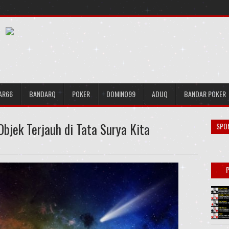
AR66
BANDARQ
POKER
DOMINO99
ADUQ
BANDAR POKER
bjek Terjauh di Tata Surya Kita
SPO