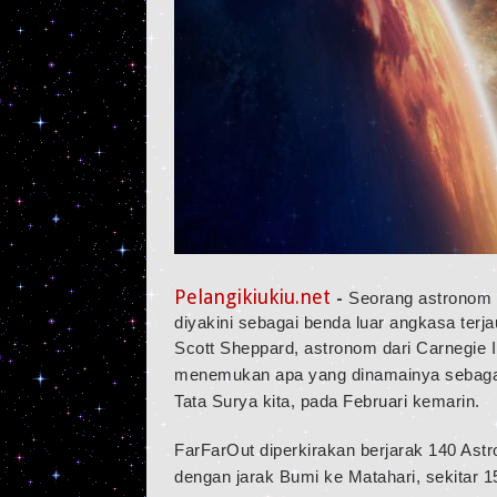
Pelangikiukiu.net
-
Seorang astronom 
diyakini sebagai benda luar angkasa terja
Scott Sheppard, astronom dari Carnegie I
menemukan apa yang dinamainya sebagai F
Tata Surya kita, pada Februari kemarin.
FarFarOut diperkirakan berjarak 140 Astr
dengan jarak Bumi ke Matahari, sekitar 15