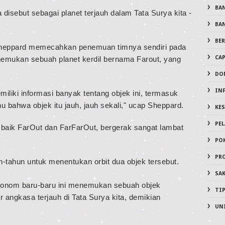
BA
disebut sebagai planet terjauh dalam Tata Surya kita -
BA
BER
i Sheppard memecahkan penemuan timnya sendiri pada
CA
emukan sebuah planet kerdil bernama Farout, yang
DO
IN
liki informasi banyak tentang objek ini, termasuk
u bahwa objek itu jauh, jauh sekali," ucap Sheppard.
KE
PE
, baik FarOut dan FarFarOut, bergerak sangat lambat
PO
PR
-tahun untuk menentukan orbit dua objek tersebut.
SA
ronom baru-baru ini menemukan sebuah objek
TI
r angkasa terjauh di Tata Surya kita, demikian
UN