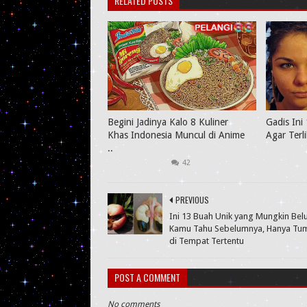
RELATED POSTS
Begini Jadinya Kalo 8 Kuliner
Gadis Ini 
Khas Indonesia Muncul di Anime
Agar Terl
..
42
PREVIOUS
Ini 13 Buah Unik yang Mungkin Be
Kamu Tahu Sebelumnya, Hanya Tu
di Tempat Tertentu
POST A COMMENT
No comments