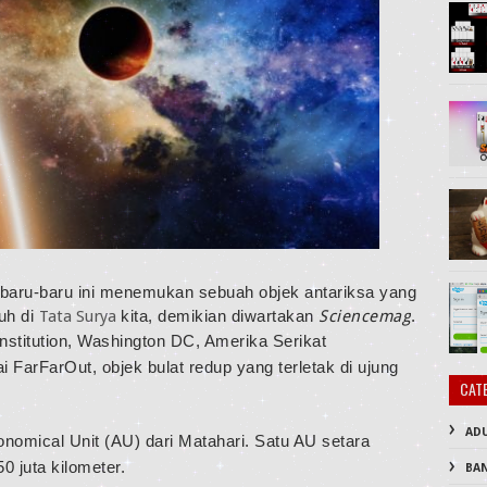
baru-baru ini menemukan sebuah objek antariksa yang
uh di
Tata Surya
kita, demikian diwartakan
Sciencemag
.
nstitution, Washington DC, Amerika Serikat
arFarOut, objek bulat redup yang terletak di ujung
CAT
AD
onomical Unit (AU) dari Matahari. Satu AU setara
0 juta kilometer.
BA