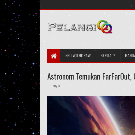
INFO WITHDRAW
BERITA
BAND
Astronom Temukan FarFarOut, O
0