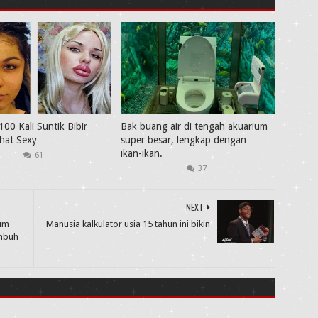
100 Kali Suntik Bibir
Bak buang air di tengah akuarium
ihat Sexy
super besar, lengkap dengan
ikan-ikan.
61
37
NEXT
lum
Manusia kalkulator usia 15 tahun ini bikin
mbuh