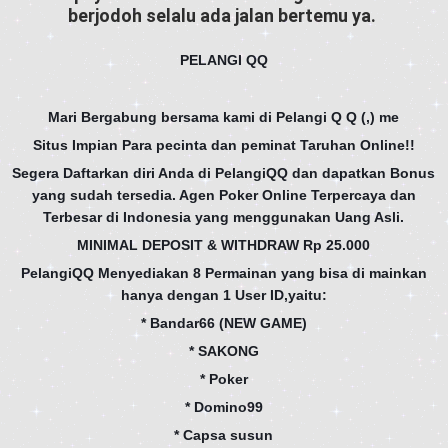
berjodoh selalu ada jalan bertemu ya.
PELANGI QQ
♥
♦
♣
♠
♠
♣
♦
♥
Mari Bergabung bersama kami di Pelangi Q Q (,) me
Situs Impian Para pecinta dan peminat Taruhan Online!!
Segera Daftarkan diri Anda di PelangiQQ dan dapatkan Bonus
yang sudah tersedia. Agen Poker Online Terpercaya dan
Terbesar di Indonesia yang menggunakan Uang Asli.
MINIMAL DEPOSIT & WITHDRAW Rp 25.000
PelangiQQ Menyediakan 8 Permainan yang bisa di mainkan
hanya dengan 1 User ID,yaitu:
* Bandar66 (NEW GAME)
* SAKONG
* Poker
* Domino99
* Capsa susun