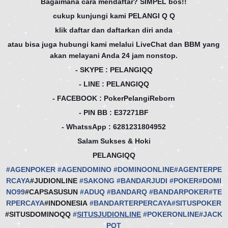
Bagaimana cara mendaftar? SIMPEL bos!!
cukup kunjungi kami PELANGI Q Q
klik daftar dan daftarkan diri anda
atau bisa juga hubungi kami melalui LiveChat dan BBM yang
akan melayani Anda 24 jam nonstop.
- SKYPE : PELANGIQQ
- LINE : PELANGIQQ
- FACEBOOK : PokerPelangiReborn
- PIN BB : E37271BF
- WhatssApp : 6281231804952
Salam Sukses & Hoki
PELANGIQQ
#
AGENPOKER
#
AGENDOMINO
#
DOMINOONLINE
#
AGENTERPE
RCAYA
#JUDIONLINE
#
SAKONG
#
BANDARJUDI
#
POKER
#
DOMI
NO99
#CAPSASUSUN
#
ADUQ
#
BANDARQ
#
BANDARPOKER
#
TE
RPERCAYA
#INDONESIA
#
BANDARTERPERCAYA
#
SITUSPOKER
#SITUSDOMINOQQ
#
SITUSJUDIONLINE
#
POKERONLINE
#
JACK
POT