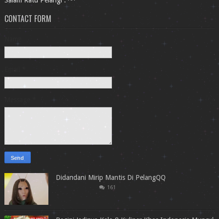
Salam Ratu Pelangi . ^^
CONTACT FORM
Name
Email
*
Message
*
Didandani Mirip Mantis Di PelangQQ
161