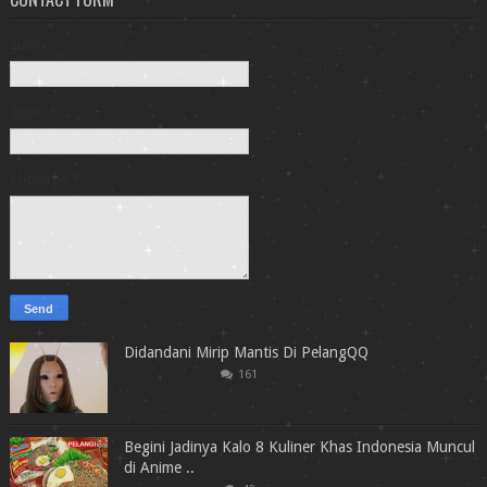
Name
Email
*
Message
*
Didandani Mirip Mantis Di PelangQQ
161
Begini Jadinya Kalo 8 Kuliner Khas Indonesia Muncul
di Anime ..