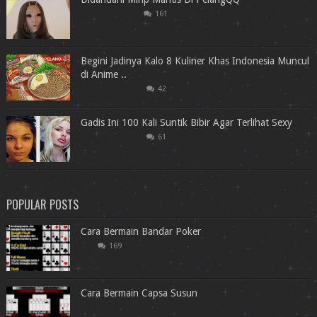
161
Begini Jadinya Kalo 8 Kuliner Khas Indonesia Muncul
di Anime ..
42
Gadis Ini 100 Kali Suntik Bibir Agar Terlihat Sexy
61
POPULAR POSTS
Cara Bermain Bandar Poker
169
Cara Bermain Capsa Susun