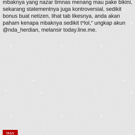
mbaknya yang nazar timnas menang mau pake bikini,
sekarang statementnya juga kontroversial, sedikit
bonus buat netizen, lihat tab likesnya, anda akan
paham kenapa mbaknya sedikit t*lol,” ungkap akun
@nda_herdian, melansir today.line.me.
TAGS: