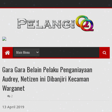
Gara Gara Belain Pelaku Penganiayaan
Audrey, Netizen ini Dibanjiri Kecaman
Warganet
2
13 April 2019