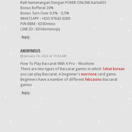
Raih kemenangan Dengan POKER ONLINE Kartu633
Bonus Refferal 20%
Bonus Turn Over 0.3% - 0,5%
WHATSAPP : +855 97643 0289
PIN BBM : 633Dmino
LINE ID : 633dominoqq
Reply
ANONYMOUS
January 30, 2022 at 10:53 AM
How To Play Baccarat With A Pro - Woolione
There are two types of Baccarat games in which
1xbet korean
you can play Baccarat. A beginner's
worrione
card game.
Beginners have a number of different
febcasino
Baccarat
games
Reply