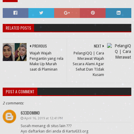
RELATED POSTS
PREVIOUS
NEXT
Wajah Wajah
PelangiQQ | Cara
Pengantin yang rela
Merawat Wajah
Make Up Murah
Secara Alami Agar
saat di Plaminan
Sehat Dan TIdak
Kusam
POST A COMMENT
2 comments:
633DOMINO
April 16, 2019 at 12:41 PM
Susah menang di situs lain ???
Ayo daftarkan diri anda di Kartu633.org