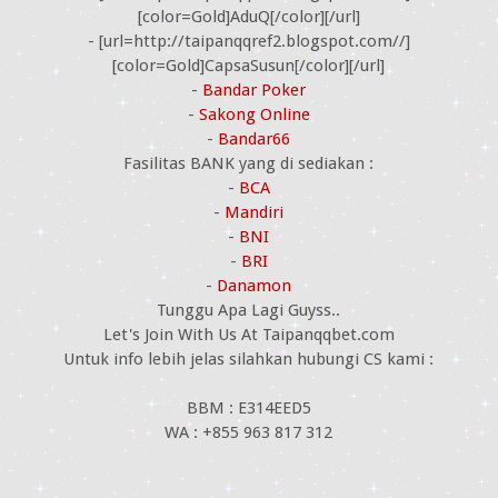
[color=Gold]AduQ[/color][/url]
- [url=http://taipanqqref2.blogspot.com//]
[color=Gold]CapsaSusun[/color][/url]
-
Bandar Poker
-
Sakong Online
-
Bandar66
Fasilitas BANK yang di sediakan :
-
BCA
-
Mandiri
-
BNI
-
BRI
-
Danamon
Tunggu Apa Lagi Guyss..
Let's Join With Us At Taipanqqbet.com
Untuk info lebih jelas silahkan hubungi CS kami :
BBM : E314EED5
WA : +855 963 817 312