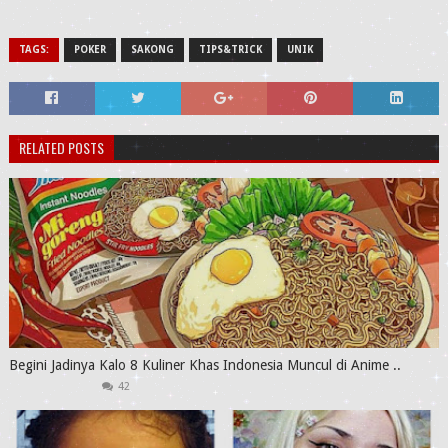
TAGS:
POKER
SAKONG
TIPS&TRICK
UNIK
RELATED POSTS
Begini Jadinya Kalo 8 Kuliner Khas Indonesia Muncul di Anime ..
42