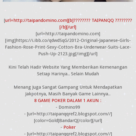
[
url=http://taipandomino.com][b]???????? TAIPANQQ ????????
[/b][/url]
[url=http://taipandomino.com]
[img]https://i.ibb.co/qdwdSqG/2012-Original-Japanese-Girls-
Fashion-Rose-Print-Sexy-Cotton-Bra-Underwear-Suits-Lace-
Push-Up-2123.jpg[/img][/url]
Kini Telah Hadir Website Yang Memberikan Kemenangan
Setiap Harinya.. Selain Mudah
Menang Juga Sangat Gampang Untuk Mendapatkan
Jakpotnya, Masih Banyak Game Lainnya..
8 GAME POKER DALAM 1 AKUN :
- Domino99
- [url=http://taipanqqref2.blogspot.com//]
[color=Gold]BandarQ[/color][/url]
-
Poker
- [url=http://taipanqqref2.blogspot.com//]