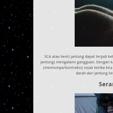
SCA atau henti jantung dapat terjadi ke
jantung) mengalami gangguan. Dengan kata 
(memompa/kontraksi) rusak ketika kita
darah dari jantung ke
Sera