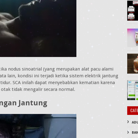
tika nodus sinoatrial (yang merupakan alat pacu alami
lain, kondisi ini terjadi ketika sistem elektrik jantung
 tidur. SCA inilah dapat menyebabkan kematian karena
 otak tidak mengalir secara normal.
ngan Jantung
CAT
AD
BA