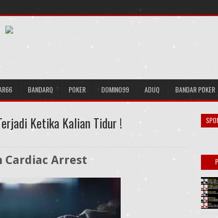
AR66
BANDARQ
POKER
DOMINO99
ADUQ
BANDAR POKER
rjadi Ketika Kalian Tidur !
SPO
 Cardiac Arrest