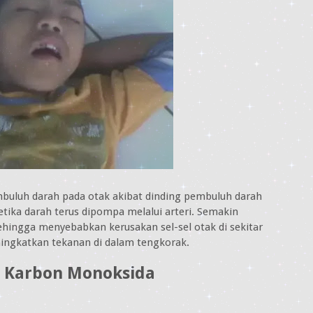
uluh darah pada otak akibat dinding pembuluh darah
ka darah terus dipompa melalui arteri. Semakin
hingga menyebabkan kerusakan sel-sel otak di sekitar
ngkatkan tekanan di dalam tengkorak.
 Karbon Monoksida