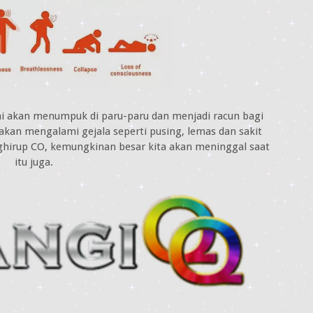
ni akan menumpuk di paru-paru dan menjadi racun bagi
 akan mengalami gejala seperti pusing, lemas dan sakit
nghirup CO, kemungkinan besar kita akan meninggal saat
itu juga.