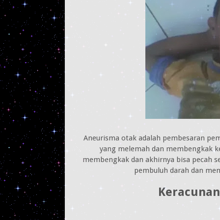
Aneurisma otak adalah pembesaran pemb
yang melemah dan membengkak keti
membengkak dan akhirnya bisa pecah se
pembuluh darah dan meni
Keracunan