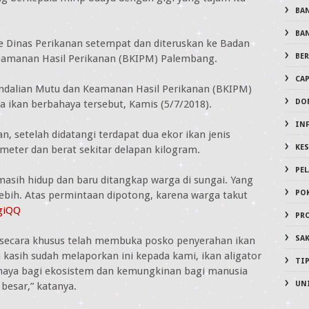
BA
BA
e Dinas Perikanan setempat dan diteruskan ke Badan
BER
Keamanan Hasil Perikanan (BKIPM) Palembang.
CA
endalian Mutu dan Keamanan Hasil Perikanan (BKIPM)
DO
ikan berbahaya tersebut, Kamis (5/7/2018).
IN
setelah didatangi terdapat dua ekor ikan jenis
KE
 meter dan berat sekitar delapan kilogram.
PE
g masih hidup dan baru ditangkap warga di sungai. Yang
PO
lebih. Atas permintaan dipotong, karena warga takut
ngiQQ
PR
SA
ecara khusus telah membuka posko penyerahan ikan
ma kasih sudah melaporkan ini kepada kami, ikan aligator
TI
ahaya bagi ekosistem dan kemungkinan bagi manusia
UN
besar,” katanya.