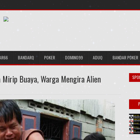
AR66
BANDARQ
POKER
DOMINO99
ADUQ
BANDAR POKER
 Mirip Buaya, Warga Mengira Alien
SPO