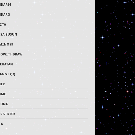
NDAR66
NDARQ
ITA
PSA SUSUN
MINO99
FOWITHDRAW
SEHATAN
LANGI QQ
KER
OMO
KONG
PS&TRICK
IK