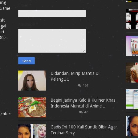
Yang
Email
*
 Game
sit
Message
*
agai
ari
0,-.
Didandani Mirip Mantis Di
PelangQQ
161
Begini Jadinya Kalo 8 Kuliner Khas
Indonesia Muncul di Anime ..
42
Member
Gadis Ini 100 Kali Suntik Bibir Agar
Terlihat Sexy