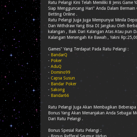
Ratu Pelangi Kini Telah Memiliki 8 Jenis Game 
Siap Mengguncang Hari" Anda Dalam Bermain
Betting Online .
Ratu Pelangi Juga Juga Mempunyai Minila Depo
Dan Withdraw Yang Bisa DI Jangkau Oleh Berb
kalangan , Baik Dari Kalangan Atas Atau pun D
Kalangan Menengah Ke Bawah , Yakni Rp:25,00
Games" Yang Terdapat Pada Ratu Pelangi :
-
BandarQ
-
Poker
-
AduQ
-
Domino99
-
Capsa Susun
-
Bandar Poker
-
Sakong
-
Bandar66
Ratu Pelangi Juga Akan Membagikan Beberapa
Bonus Yang Akan Menanjakan Anda Sebagai 
Dari Ratu Pelangi .
Bonus Spesial Ratu Pelangi :
- Bonus Refferal Seumur Hidup