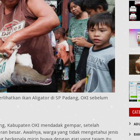
ihatkan ikan Aligator di SP Padang, OKI sebelum
CAT
AD
ng, Kabupaten OKI mendadak gempar, setelah
an besar. Awalnya, warga yang tidak mengetahui jenis
BA
 berkepala mirip buaya dengan gigi yang tajam itu