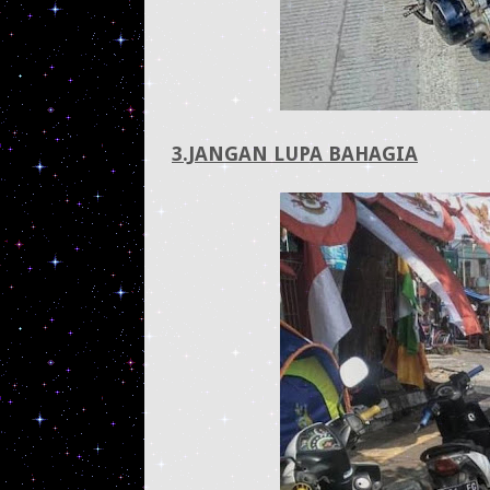
3.JANGAN LUPA BAHAGIA