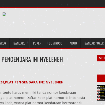
AR66
BANDARQ
POKER
DOMINO99
ADUQ
BANDAR POKER
T PENGENDARA INI NYELENEH
SPO
ISI,PLAT PENGENDARA INI NYELENEH
r tentu harus memiliki tanda nomor kendaraan
agai plat nomor. Daftar kode plat nomor di Indonesia
anya kode, warna plat nomor kendaraan bermotor di