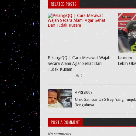
RELATED POSTS
PelangiQQ | Cara Merawat Wajah
Iannone: 
Secara Alami Agar Sehat Dan
Lebih Oke
TIdak Kusam
2
PREVIOUS
Unik Gambar USG Bayi Yang Tunjuka
Tengahnya
POST A COMMENT
No comments