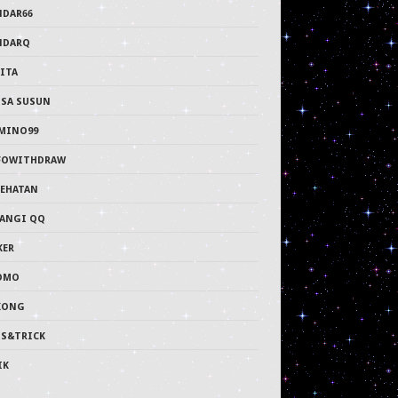
NDAR66
NDARQ
ITA
PSA SUSUN
MINO99
FOWITHDRAW
SEHATAN
LANGI QQ
KER
OMO
KONG
PS&TRICK
IK