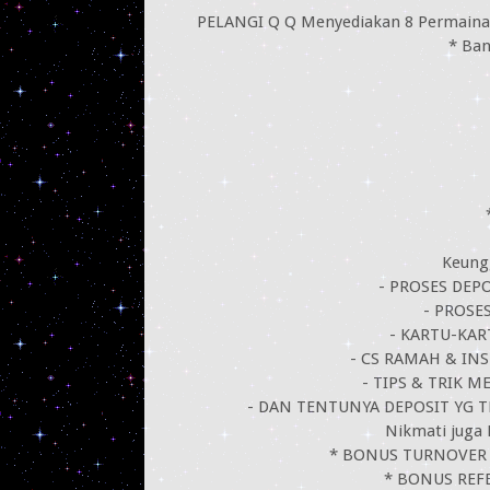
PELANGI Q Q Menyediakan 8 Permainan 
* Ba
Keung
- PROSES DEP
- PROSE
- KARTU-KAR
- CS RAMAH & IN
- TIPS & TRIK 
- DAN TENTUNYA DEPOSIT YG T
Nikmati jug
* BONUS TURNOVER 0
* BONUS REF