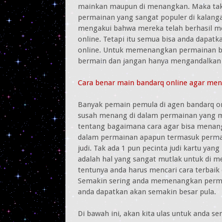
mainkan maupun di menangkan. Maka tak h
permainan yang sangat populer di kalanga
mengakui bahwa mereka telah berhasil m
online. Tetapi itu semua bisa anda dapa
online. Untuk memenangkan permainan band
bermain dan jangan hanya mengandalkan
Cara benar main bandarq online agar men
Banyak pemain pemula di agen bandarq o
susah menang di dalam permainan yang m
tentang bagaimana cara agar bisa menan
dalam permainan apapun termasuk permai
judi. Tak ada 1 pun pecinta judi kartu y
adalah hal yang sangat mutlak untuk di m
tentunya anda harus mencari cara terbaik
Semakin sering anda memenangkan perma
anda dapatkan akan semakin besar pula.
Di bawah ini, akan kita ulas untuk anda 