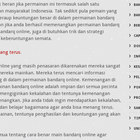
eran jika permainan ini termasuk salah satu
BA
n masyarakat Indonesia. Tak sedikit pula pemain yang
BA
eraup keuntungan besar di dalam permainan bandarq
tkan jika anda berhasil memenangkan permainan bandarq
BER
arq online, juga di butuhkan trik dan strategi
CA
 keberuntungan semata.
DO
ang terus
.
IN
nline yang masih penasaran dikarenakan mereka sangat
KE
ereka mainkan. Mereka terus mencari informasi
PE
g di dalam permainan bandarq online. Kemenangan di
nan bandarq online adalah impian dari semua pecinta
PO
ang mengiginkan kekalahan dan tentunya kemenangan
PR
enangkan. Jika anda tidak ingin mendapatkan kekalahan,
 dan belajar bagaimana agar anda bisa menang terus.
SA
inan, tentunya penghasilan dan keuntungan yang akan
TI
UN
semua tentang cara benar main bandarq online agar