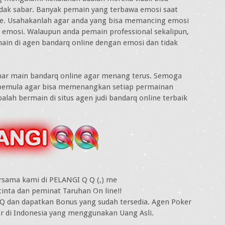
dak sabar. Banyak pemain yang terbawa emosi saat
ne. Usahakanlah agar anda yang bisa memancing emosi
 emosi. Walaupun anda pemain professional sekalipun,
ain di agen bandarq online dengan emosi dan tidak
enar main bandarq online agar menang terus. Semoga
 pemula agar bisa memenangkan setiap permainan
lah bermain di situs agen judi bandarq online terbaik
sama kami di PELANGI Q Q (,) me
cinta dan peminat Taruhan On line!!
 Q dan dapatkan Bonus yang sudah tersedia. Agen Poker
ar di Indonesia yang menggunakan Uang Asli.