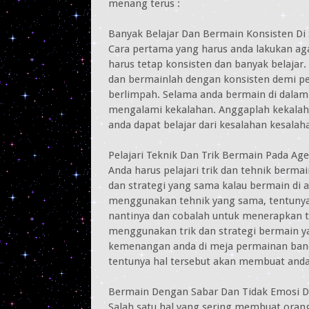
menang terus :
Banyak Belajar Dan Bermain Konsisten Di 
Cara pertama yang harus anda lakukan ag
harus tetap konsisten dan banyak belajar
dan bermainlah dengan konsisten demi p
berlimpah. Selama anda bermain di dalam 
mengalami kekalahan. Anggaplah kekalah
anda dapat belajar dari kesalahan kesal
Pelajari Teknik Dan Trik Bermain Pada Age
Anda harus pelajari trik dan tehnik berm
dan strategi yang sama kalau bermain di a
menggunakan tehnik yang sama, tentunya 
nantinya dan cobalah untuk menerapkan tr
menggunakan trik dan strategi bermain 
kemenangan anda di meja permainan banda
tentunya hal tersebut akan membuat and
Bermain Dengan Sabar Dan Tidak Emosi D
Salah satu hal yang sering membuat oran