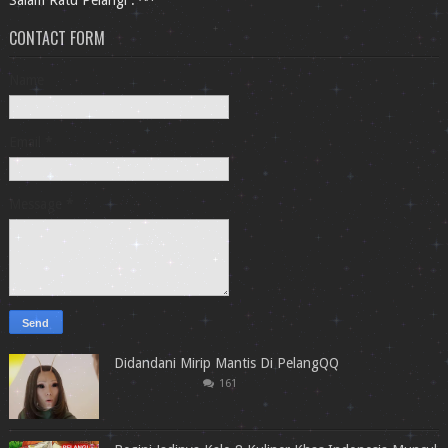
Salam Ratu Pelangi . ^^
CONTACT FORM
Name
Email
*
Message
*
Didandani Mirip Mantis Di PelangQQ
161