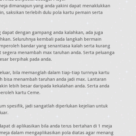
 meja dimanapun yang anda yakini dapat menaklukkan
, saksikan terlebih dulu pola kartu pemain serta
ng dapat dengan gampang anda kalahkan, ada juga
lahkan. Seluruhnya kembali pada langkah bermain
peroleh bandar yang senantiasa kalah serta kurang
pat segera menambah max taruhan anda. Serta peluanga
sar berpihak pada anda.
keluar, bila memanglah dalam tiap-tiap turnnya kartu
lah bisa menambah taruhan anda jadi max. Lantaran
n lebih besar daripada kekalahan anda. Serta anda
peroleh kartu Ceme.
 spesifik, jadi sangatlah diperlukan kejelian untuk
uar.
apat di aplikasikan bila anda terus bertahan di 1 meja
 meja dalam mengaplikasikan pola diatas agar menang