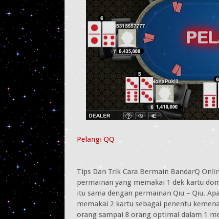
Pelangi QQ
Tips Dan Trik Cara Bermain BandarQ Onli
permainan yang memakai 1 dek kartu dom
itu sama dengan permainan Qiu – Qiu. Apa
memakai 2 kartu sebagai penentu kemenan
orang sampai 8 orang optimal dalam 1 mej