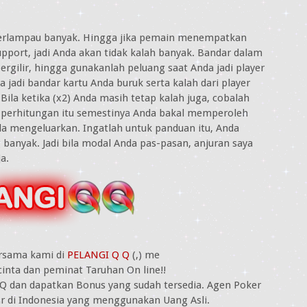
terlampau banyak. Hingga jika pemain menempatkan
pport, jadi Anda akan tidak kalah banyak. Bandar dalam
rgilir, hingga gunakanlah peluang saat Anda jadi player
 jadi bandar kartu Anda buruk serta kalah dari player
Bila ketika (x2) Anda masih tetap kalah juga, cobalah
am perhitungan itu semestinya Anda bakal memperoleh
a mengeluarkan. Ingatlah untuk panduan itu, Anda
anyak. Jadi bila modal Anda pas-pasan, anjuran saya
a.
rsama kami di
PELANGI Q Q
(,) me
cinta dan peminat Taruhan On line!!
 Q dan dapatkan Bonus yang sudah tersedia. Agen Poker
ar di Indonesia yang menggunakan Uang Asli.