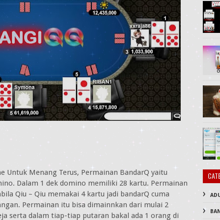
ne Untuk Menang Terus, Permainan BandarQ yaitu
CAT
ino. Dalam 1 dek domino memiliki 28 kartu. Permainan
bila Qiu – Qiu memakai 4 kartu jadi bandarQ cuma
AD
gan. Permainan itu bisa dimainnkan dari mulai 2
BA
a serta dalam tiap-tiap putaran bakal ada 1 orang di