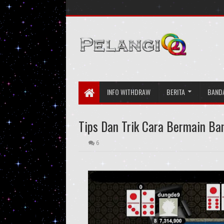
INFO WITHDRAW
BERITA
BAND
Tips Dan Trik Cara Bermain Ba
6