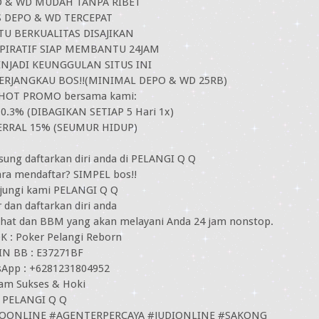
O & WD MUDAH TANPA RIBET
S DEPO & WD TERCEPAT
TU BERKUALITAS DISAJIKAN
SPIRATIF SIAP MEMBANTU 24JAM
MENJADI KEUNGGULAN SITUS INI
ERJANGKAU BOS!!(MINIMAL DEPO & WD 25RB)
a HOT PROMO bersama kami:
.3% (DIBAGIKAN SETIAP 5 Hari 1x)
ERRAL 15% (SEUMUR HIDUP)
sung daftarkan diri anda di PELANGI Q Q
ra mendaftar? SIMPEL bos!!
jungi kami PELANGI Q Q
r dan daftarkan diri anda
eChat dan BBM yang akan melayani Anda 24 jam nonstop.
 : Poker Pelangi Reborn
PIN BB : E37271BF
sApp : +6281231804952
am Sukses & Hoki
PELANGI Q Q
ONLINE #AGENTERPERCAYA #JUDIONLINE #SAKONG