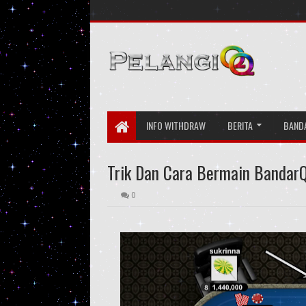
INFO WITHDRAW
BERITA
BAND
Trik Dan Cara Bermain BandarQ
0