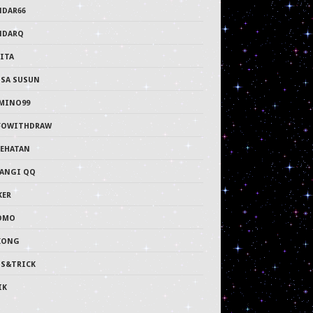
NDAR66
NDARQ
ITA
PSA SUSUN
MINO99
FOWITHDRAW
SEHATAN
LANGI QQ
KER
OMO
KONG
PS&TRICK
IK