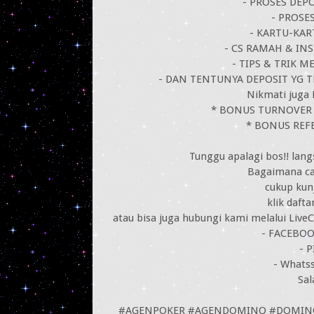
- PROSES DEP
- PROSE
- KARTU-KAR
- CS RAMAH & IN
- TIPS & TRIK 
- DAN TENTUNYA DEPOSIT YG T
Nikmati jug
* BONUS TURNOVER 0
* BONUS REF
Tunggu apalagi bos!! lang
Bagaimana ca
cukup kun
klik dafta
atau bisa juga hubungi kami melalui Liv
- FACEBOOK
- 
- Whats
Sal
#AGENPOKER #AGENDOMINO #DOMINO