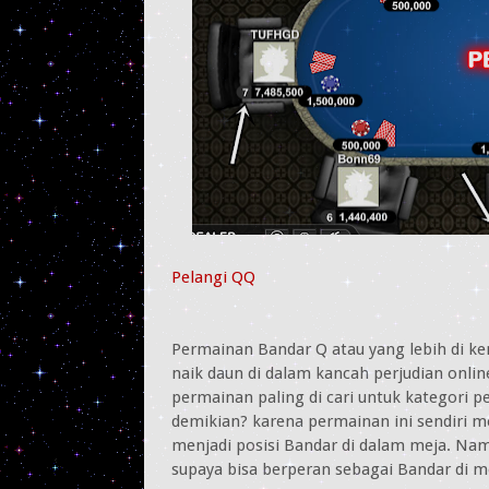
Pelangi QQ
Permainan Bandar Q atau yang lebih di ke
naik daun di dalam kancah perjudian onlin
permainan paling di cari untuk kategor
demikian? karena permainan ini sendiri
menjadi posisi Bandar di dalam meja. Na
supaya bisa berperan sebagai Bandar di 