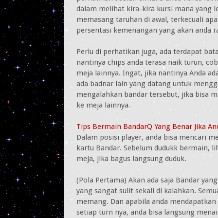
dalam melihat kira-kira kursi mana yang 
memasang taruhan di awal, terkecuali a
persentasi kemenangan yang akan anda ra
Perlu di perhatikan juga, ada terdapat ba
nantinya chips anda terasa naik turun, c
meja lainnya. Ingat, jika nantinya Anda ad
ada badnar lain yang datang untuk mengga
mengalahkan bandar tersebut, jika bisa ma
ke meja lainnya.
Tips Bermain BandarQ Yang Benar Jika And
Dalam posisi player, anda bisa mencari m
kartu Bandar. Sebelum dudukk bermain, lih
meja, jika bagus langsung duduk.
(Pola Pertama) Akan ada saja Bandar yan
yang sangat sulit sekali di kalahkan. Se
memang. Dan apabila anda mendapatkan b
setiap turn nya, anda bisa langsung men