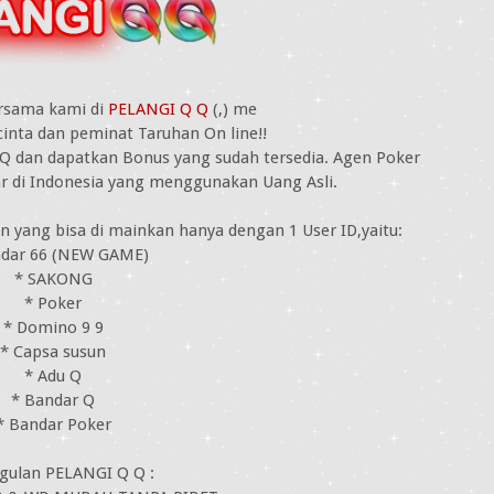
rsama kami di
PELANGI Q Q
(,) me
cinta dan peminat Taruhan On line!!
 Q dan dapatkan Bonus yang sudah tersedia. Agen Poker
ar di Indonesia yang menggunakan Uang Asli.
yang bisa di mainkan hanya dengan 1 User ID,yaitu:
ndar 66 (NEW GAME)
* SAKONG
* Poker
* Domino 9 9
* Capsa susun
* Adu Q
* Bandar Q
* Bandar Poker
gulan PELANGI Q Q :