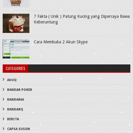
7 Fakta ( Unik ) Patung Kucing yang Dipercaya Bawa
Keberuntung
Cara Membuka 2 Akun Skype
CATEGORIES
ADUQ
BANDAR POKER
BANDAR66
BANDARQ
BERITA
CAPSA SUSUN