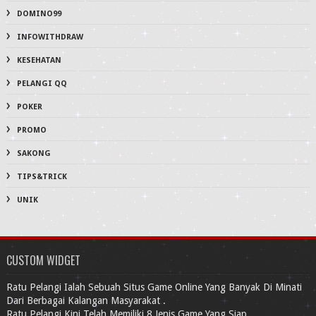
DOMINO99
INFOWITHDRAW
KESEHATAN
PELANGI QQ
POKER
PROMO
SAKONG
TIPS&TRICK
UNIK
CUSTOM WIDGET
Ratu Pelangi Ialah Sebuah Situs Game Online Yang Banyak Di Minati
Dari Berbagai Kalangan Masyarakat .
Ratu Pelangi Kini Telah Memiliki 8 Jenis Game Yang Siap