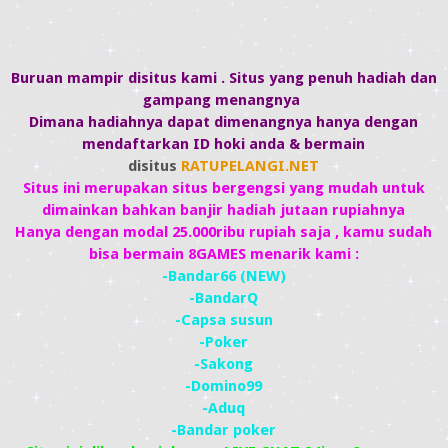
Buruan mampir disitus kami . Situs yang penuh hadiah dan
gampang menangnya
Dimana hadiahnya dapat dimenangnya hanya dengan
mendaftarkan ID hoki anda & bermain
disitus
RATUPELANGI.NET
Situs ini merupakan situs bergengsi yang mudah untuk
dimainkan bahkan banjir hadiah jutaan rupiahnya
Hanya dengan modal 25.000ribu rupiah saja , kamu sudah
bisa bermain 8GAMES menarik kami :
-Bandar66 (NEW)
-BandarQ
-Capsa susun
-Poker
-Sakong
-Domino99
-Aduq
-Bandar poker