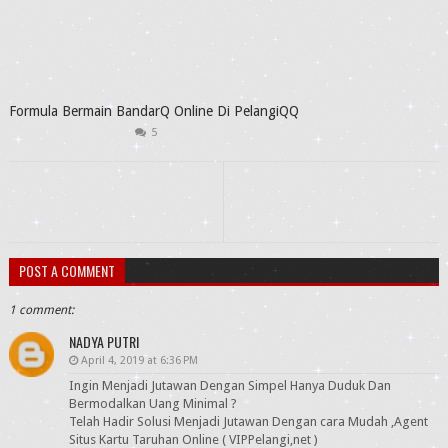
Formula Bermain BandarQ Online Di PelangiQQ
5
POST A COMMENT
1 comment:
NADYA PUTRI
April 4, 2019 at 6:36 PM
Ingin Menjadi Jutawan Dengan Simpel Hanya Duduk Dan
Bermodalkan Uang Minimal ?
Telah Hadir Solusi Menjadi Jutawan Dengan cara Mudah ,Agent
Situs Kartu Taruhan Online ( VIPPelangi,net )