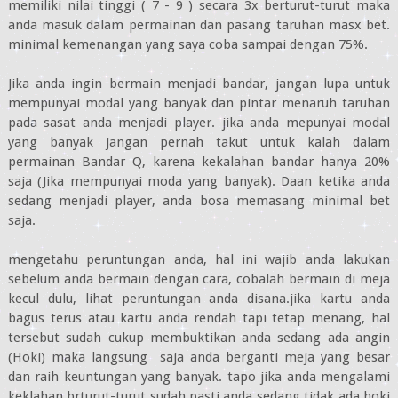
memiliki nilai tinggi ( 7 - 9 ) secara 3x berturut-turut maka
anda masuk dalam permainan dan pasang taruhan masx bet.
minimal kemenangan yang saya coba sampai dengan 75%.
Jika anda ingin bermain menjadi bandar, jangan lupa untuk
mempunyai modal yang banyak dan pintar menaruh taruhan
pada sasat anda menjadi player. jika anda mepunyai modal
yang banyak jangan pernah takut untuk kalah dalam
permainan Bandar Q, karena kekalahan bandar hanya 20%
saja (Jika mempunyai moda yang banyak). Daan ketika anda
sedang menjadi player, anda bosa memasang minimal bet
saja.
mengetahu peruntungan anda, hal ini wajib anda lakukan
sebelum anda bermain dengan cara, cobalah bermain di meja
kecul dulu, lihat peruntungan anda disana.jika kartu anda
bagus terus atau kartu anda rendah tapi tetap menang, hal
tersebut sudah cukup membuktikan anda sedang ada angin
(Hoki) maka langsung saja anda berganti meja yang besar
dan raih keuntungan yang banyak. tapo jika anda mengalami
keklahan brturut-turut sudah pasti anda sedang tidak ada hoki