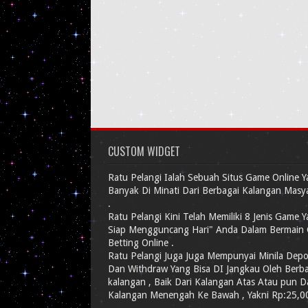
CUSTOM WIDGET
Ratu Pelangi Ialah Sebuah Situs Game Online 
Banyak Di Minati Dari Berbagai Kalangan Masy
.
Ratu Pelangi Kini Telah Memiliki 8 Jenis Game 
Siap Mengguncang Hari" Anda Dalam Bermain
Betting Online .
Ratu Pelangi Juga Juga Mempunyai Minila Depo
Dan Withdraw Yang Bisa DI Jangkau Oleh Berb
kalangan , Baik Dari Kalangan Atas Atau pun D
Kalangan Menengah Ke Bawah , Yakni Rp:25,00