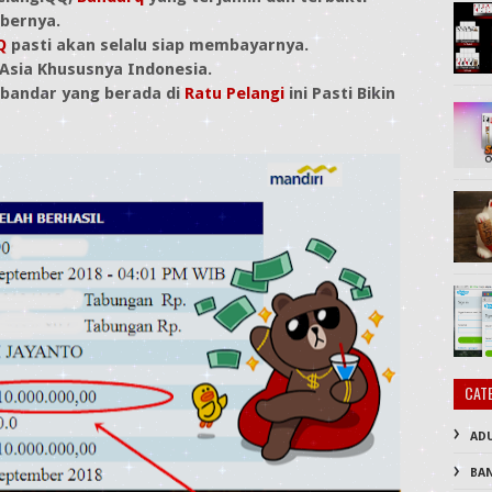
bernya.
Q
pasti akan selalu siap membayarnya.
 Asia Khususnya Indonesia.
 bandar yang berada di
Ratu Pelangi
ini Pasti Bikin
CAT
AD
BA