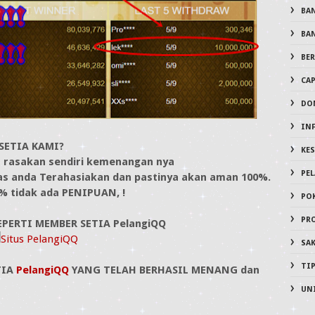
BA
BA
BER
CA
DO
IN
SETIA KAMI?
KE
n rasakan sendiri kemenangan nya
PE
itas anda Terahasiakan dan pastinya akan aman 100%.
% tidak ada PENIPUAN, !
PO
PR
EPERTI MEMBER SETIA PelangiQQ
SA
TI
TIA
PelangiQQ
YANG TELAH BERHASIL MENANG dan
UN