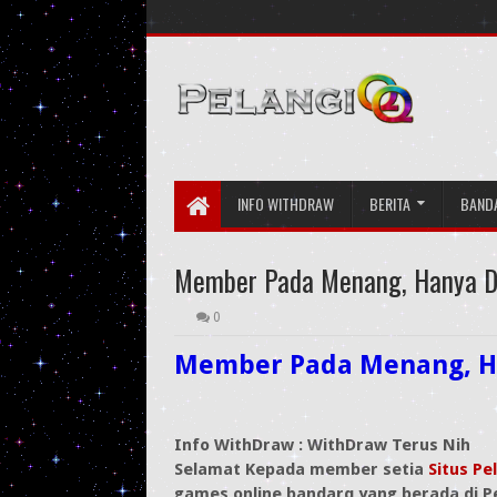
INFO WITHDRAW
BERITA
BAND
Member Pada Menang, Hanya Di 
0
Member Pada Menang, Han
Info WithDraw : WithDraw Terus Nih
Selamat Kepada member setia
Situs Pe
games online bandarq yang berada di P