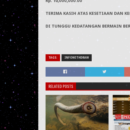
Rp. 10
,000,000.00
TERIMA KASIH ATAS KESETIAAN DAN K
DI TUNGGU KEDATANGAN BERMAIN BER
TAGS:
INFOWITHDRAW
RELATED POSTS