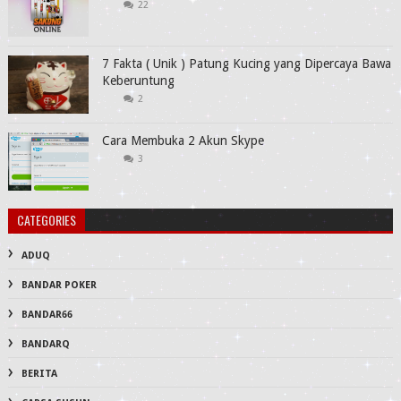
22
7 Fakta ( Unik ) Patung Kucing yang Dipercaya Bawa
Keberuntung
2
Cara Membuka 2 Akun Skype
3
CATEGORIES
ADUQ
BANDAR POKER
BANDAR66
BANDARQ
BERITA