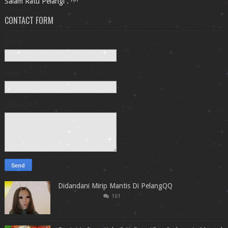
Salam Ratu Pelangi . ^^
CONTACT FORM
Name
Email
*
Message
*
Didandani Mirip Mantis Di PelangQQ
161