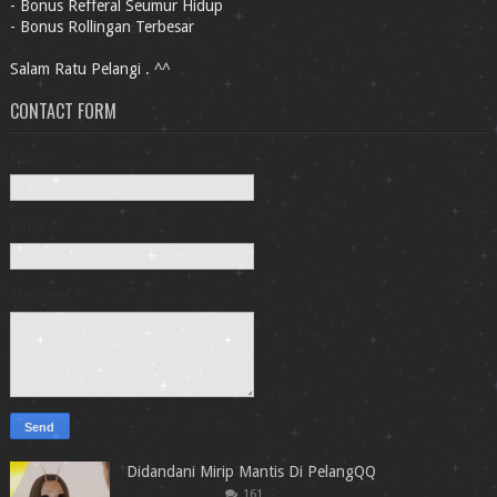
- Bonus Refferal Seumur Hidup
- Bonus Rollingan Terbesar
Salam Ratu Pelangi . ^^
CONTACT FORM
Name
Email
*
Message
*
Didandani Mirip Mantis Di PelangQQ
161