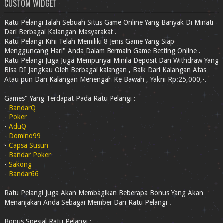
CUSTOM WIDGET
Ratu Pelangi Ialah Sebuah Situs Game Online Yang Banyak Di Minati
Dari Berbagai Kalangan Masyarakat .
Ratu Pelangi Kini Telah Memiliki 8 Jenis Game Yang Siap
Mengguncang Hari" Anda Dalam Bermain Game Betting Online .
Ratu Pelangi Juga Juga Mempunyai Minila Deposit Dan Withdraw Yang
Bisa DI Jangkau Oleh Berbagai kalangan , Baik Dari Kalangan Atas
Atau pun Dari Kalangan Menengah Ke Bawah , Yakni Rp:25,000,-.
Games" Yang Terdapat Pada Ratu Pelangi :
-
BandarQ
-
Poker
-
AduQ
-
Domino99
-
Capsa Susun
-
Bandar Poker
-
Sakong
-
Bandar66
Ratu Pelangi Juga Akan Membagikan Beberapa Bonus Yang Akan
Menanjakan Anda Sebagai Member Dari Ratu Pelangi .
Bonus Spesial Ratu Pelangi :