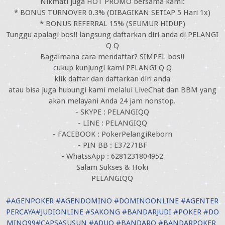
Nikmati juga HOT PROMO bersama kami:
* BONUS TURNOVER 0.3% (DIBAGIKAN SETIAP 5 Hari 1x)
* BONUS REFERRAL 15% (SEUMUR HIDUP)
Tunggu apalagi bos!! langsung daftarkan diri anda di PELANGI
Q Q
Bagaimana cara mendaftar? SIMPEL bos!!
cukup kunjungi kami PELANGI Q Q
klik daftar dan daftarkan diri anda
atau bisa juga hubungi kami melalui LiveChat dan BBM yang
akan melayani Anda 24 jam nonstop.
- SKYPE : PELANGIQQ
- LINE : PELANGIQQ
- FACEBOOK : PokerPelangiReborn
- PIN BB : E37271BF
- WhatssApp : 6281231804952
Salam Sukses & Hoki
PELANGIQQ
#
AGENPOKER
#
AGENDOMINO
#
DOMINOONLINE
#
AGENTER
PERCAYA
#
JUDIONLINE
#
SAKONG
#
BANDARJUDI
#
POKER
#
DO
MINO99
#
CAPSASUSUN
#
ADUQ
#
BANDARQ
#
BANDARPOKER