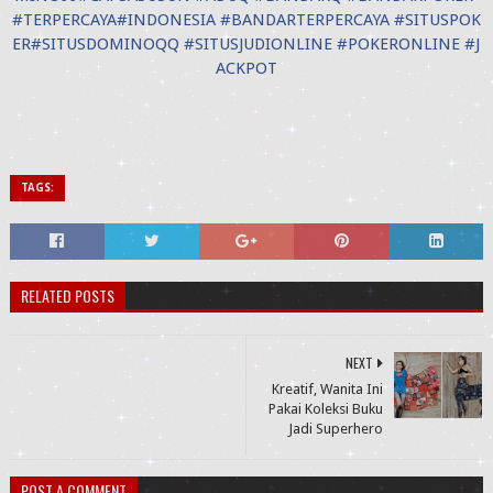
#
TERPERCAYA
#
INDONESIA
#
BANDARTERPERCAYA
#
SITUSPOK
ER
#
SITUSDOMINOQQ
#
SITUSJUDIONLINE
#
POKERONLINE
#
J
ACKPOT
TAGS:
RELATED POSTS
NEXT
Kreatif, Wanita Ini
Pakai Koleksi Buku
Jadi Superhero
POST A COMMENT