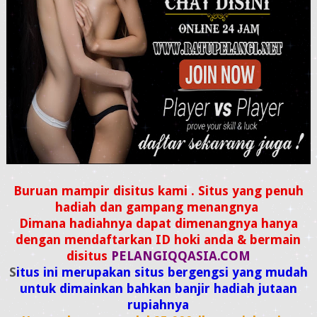
Buruan mampir disitus kami . Situs yang penuh
hadiah dan gampang menangnya
Dimana hadiahnya dapat dimenangnya hanya
dengan mendaftarkan ID hoki anda & bermain
disitus
PELANGIQQASIA.COM
S
itus ini merupakan situs bergengsi yang mudah
untuk dimainkan bahkan banjir hadiah jutaan
rupiahnya