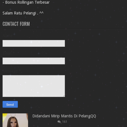
- Bonus Rollingan Terbesar
Salam Ratu Pelangi . ^^
CONTACT FORM
Name
Email
*
Message
*
Didandani Mirip Mantis Di PelangQQ
161