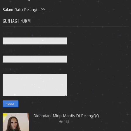
Salam Ratu Pelangi . ^^
CONTACT FORM
Name
Email
*
Message
*
Didandani Mirip Mantis Di PelangQQ
161