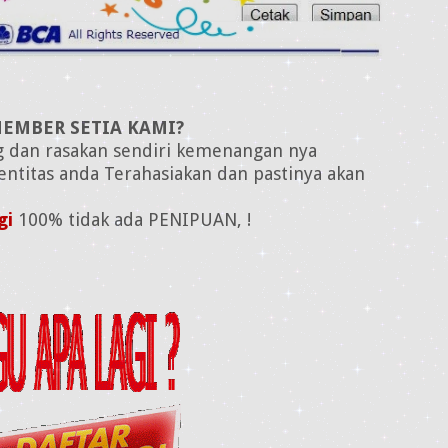
MEMBER SETIA KAMI?
g dan rasakan sendiri kemenangan nya
entitas anda Terahasiakan dan pastinya akan
gi
100% tidak ada PENIPUAN, !