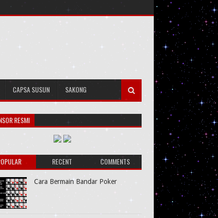
CAPSA SUSUN
SAKONG
NSOR RESMI
POPULAR
RECENT
COMMENTS
Cara Bermain Bandar Poker