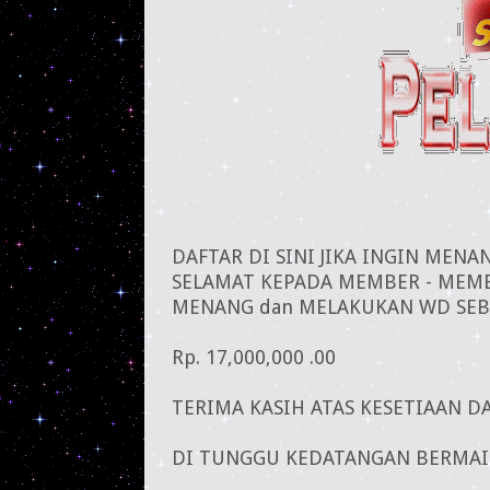
DAFTAR DI SINI JIKA INGIN MEN
SELAMAT KEPADA MEMBER - MEM
MENANG dan MELAKUKAN WD SEB
Rp. 17,000,000 .00
TERIMA KASIH ATAS KESETIAAN 
DI TUNGGU KEDATANGAN BERMAI