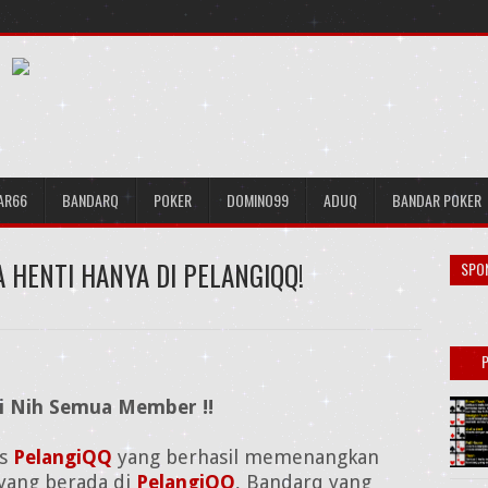
AR66
BANDARQ
POKER
DOMINO99
ADUQ
BANDAR POKER
 HENTI HANYA DI PELANGIQQ!
SPO
ki Nih Semua Member !!
us
PelangiQQ
yang berhasil memenangkan
yang berada di
PelangiQQ
, Bandarq yang