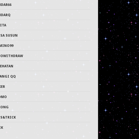
NDAR66
NDARQ
ITA
PSA SUSUN
MINO99
FOWITHDRAW
SEHATAN
LANGI QQ
KER
OMO
KONG
PS&TRICK
IK