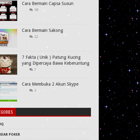
Cara Bermain Capsa Susun
58
Cara Bermain Sakong
22
7 Fakta ( Unik ) Patung Kucing
yang Dipercaya Bawa Keberuntung
2
Cara Membuka 2 Akun Skype
3
EGORIES
UQ
NDAR POKER