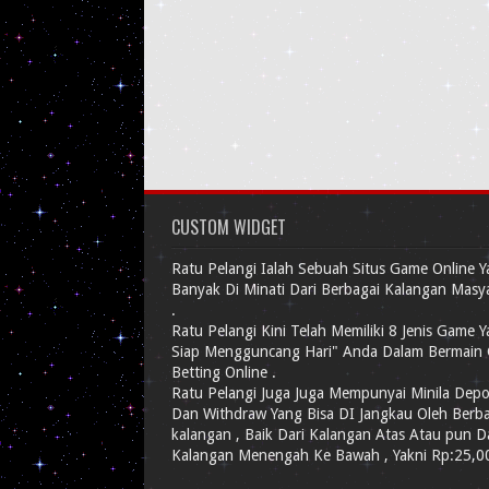
CUSTOM WIDGET
Ratu Pelangi Ialah Sebuah Situs Game Online 
Banyak Di Minati Dari Berbagai Kalangan Masy
.
Ratu Pelangi Kini Telah Memiliki 8 Jenis Game 
Siap Mengguncang Hari" Anda Dalam Bermain
Betting Online .
Ratu Pelangi Juga Juga Mempunyai Minila Depo
Dan Withdraw Yang Bisa DI Jangkau Oleh Berb
kalangan , Baik Dari Kalangan Atas Atau pun D
Kalangan Menengah Ke Bawah , Yakni Rp:25,00