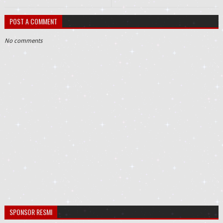
POST A COMMENT
No comments
SPONSOR RESMI