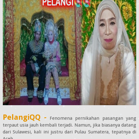
PelangiQQ -
Fenomena pernikahan pasangan yang
terpaut usia jauh kembali terjadi. Namun, jika biasanya datang
dari Sulawesi, kali ini justru dari Pulau Sumatera, tepatnya di
Aceh.