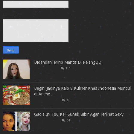
Message
*
Didandani Mirip Mantis Di PelangQQ
161
Begini Jadinya Kalo 8 Kuliner Khas Indonesia Muncul
di Anime ..
42
Gadis Ini 100 Kali Suntik Bibir Agar Terlihat Sexy
61