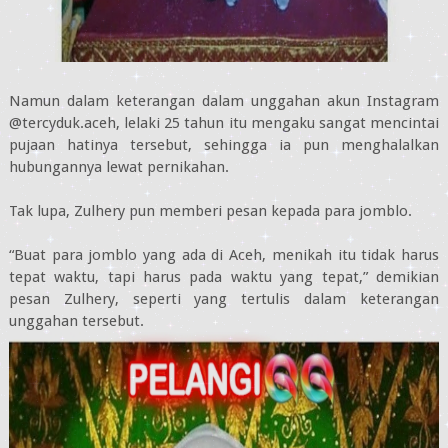
Namun dalam keterangan dalam unggahan akun Instagram
@tercyduk.aceh, lelaki 25 tahun itu mengaku sangat mencintai
pujaan hatinya tersebut, sehingga ia pun menghalalkan
hubungannya lewat pernikahan.
Tak lupa, Zulhery pun memberi pesan kepada para jomblo.
“Buat para jomblo yang ada di Aceh, menikah itu tidak harus
tepat waktu, tapi harus pada waktu yang tepat,” demikian
pesan Zulhery, seperti yang tertulis dalam keterangan
unggahan tersebut.