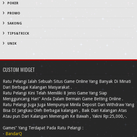
POKER
PROMO
SAKONG
TIPS&TRICK
UNIK
CUSTOM WIDGET
Ratu Pelangi Ialah Sebuah Situs Game Online Yang Banyak Di Minati
Dari Berbagai Kalangan Masyarakat .
Ratu Pelangi Kini Telah Memiliki 8 Jenis Game Yang Siap
Mengguncang Hari" Anda Dalam Bermain Game Betting Online .
Ratu Pelangi Juga Juga Mempunyai Minila Deposit Dan Withdraw Yang
Bisa DI Jangkau Oleh Berbagai kalangan , Baik Dari Kalangan Atas
Atau pun Dari Kalangan Menengah Ke Bawah , Yakni Rp:25,000,-.
Games" Yang Terdapat Pada Ratu Pelangi :
-
BandarQ