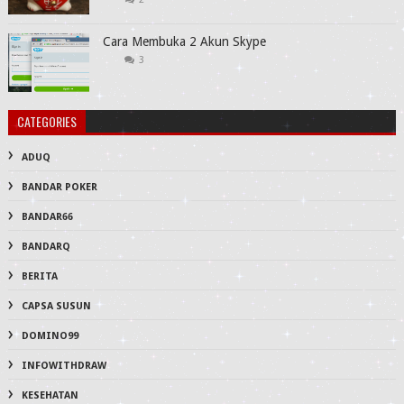
Cara Membuka 2 Akun Skype
3
CATEGORIES
ADUQ
BANDAR POKER
BANDAR66
BANDARQ
BERITA
CAPSA SUSUN
DOMINO99
INFOWITHDRAW
KESEHATAN