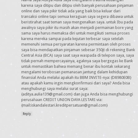
karena saya ditipu dan ditipu oleh banyak perusahaan pinjaman
online dan saya pikir tidak ada yang baik bisa keluar dari
transaksi online tapi semua keraguan saya segera dibawa untuk
beristirahat saat teman saya mengenalkan saya. untuk Ibu pada
awalnya saya pikir itu masih akan menjadi permainan bore yang
sama saya harus memaksa diri untuk mengikuti semua proses
karena mereka sampai pada kejutan terbesar saya setelah
memenuhi semua persyaratan karena permintaan oleh proses
saya bisa mendapatkan pinjaman sebesar 350jt di rekening Bank
Central Asia (BCA) saya saat saya waspada di telepon saya, saya
tidak pernah mempercayainya, agaknya saya bergegas ke Bank
untuk memastikan bahwa memang benar ibu kontak sekarang
mengalami terobosan pemanasan jantung dalam kehidupan
finansial Anda melalui apakah itu BBM INVITE-nya: {D8980E0B}
atau apakah kamu ingin mengkonfirmasi dari saya? Anda bisa
menghubungi saya melalui surat saya:
{aditya.aulia139@gmail.com} dan juga Anda bisa menghubungi
perusahaan CREDIT UNION DAYA LESTARI via:
{mail:iskandalestari.kreditpersatuan@gmail.com}
Reply