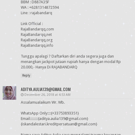
BBM : D887A35F
WA : +6281314872594
Line : rajabandarq
Link Official :
RajaBandarqq,com
RajaBandarqq,net
RajaBandarqq,org
RajaBandarqq,info
Tunggu apalagi ? Daftarkan diri anda segera juga dan
menangkan jackpot jutaan rupiah hanya dengan modal Rp
20.000,- Hanya Di RAJABANDARQ
Reply
ADITYA.AULIA139@GMAIL.COM
December 26, 2018 at 4:53 AM
Assalamualaikum Wr. Wb.
WhatsApp Only::::{+33753893351}
Email:::::::::{aditya.aulia139@gmail.com}
{iskandalestari.kreditpersatuan@gmail.com}
Nama saya Aditya Aulia saya mengalami trauma keuangan