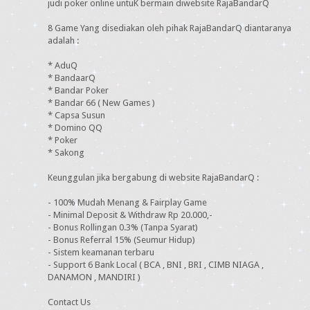
judi poker online untuK bermain diwebsite RajaBandarQ
8 Game Yang disediakan oleh pihak RajaBandarQ diantaranya
adalah :
* AduQ
* BandaarQ
* Bandar Poker
* Bandar 66 ( New Games )
* Capsa Susun
* Domino QQ
* Poker
* Sakong
Keunggulan jika bergabung di website RajaBandarQ :
- 100% Mudah Menang & Fairplay Game
- Minimal Deposit & Withdraw Rp 20.000,-
- Bonus Rollingan 0.3% (Tanpa Syarat)
- Bonus Referral 15% (Seumur Hidup)
- Sistem keamanan terbaru
- Support 6 Bank Local ( BCA , BNI , BRI , CIMB NIAGA ,
DANAMON , MANDIRI )
Contact Us