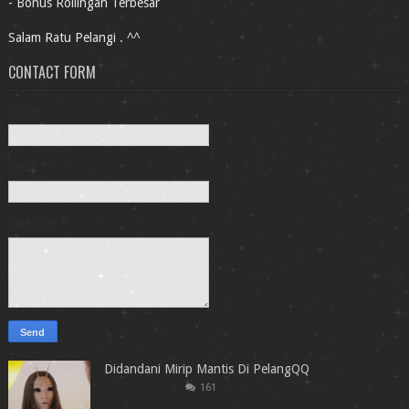
- Bonus Rollingan Terbesar
Salam Ratu Pelangi . ^^
CONTACT FORM
Name
Email
*
Message
*
Didandani Mirip Mantis Di PelangQQ
161