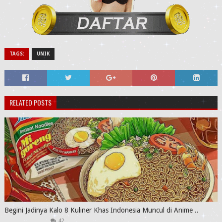
TAGS:
UNIK
RELATED POSTS
Begini Jadinya Kalo 8 Kuliner Khas Indonesia Muncul di Anime ..
42