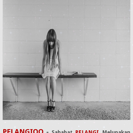
PELANGIQQ
-
Sahabat
PELANGI
,
Melupakan