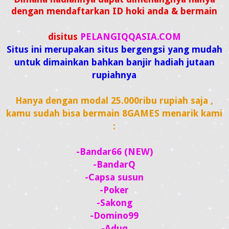
dengan mendaftarkan ID hoki anda & bermain
disitus
PELANGIQQASIA.COM
S
itus ini merupakan situs bergengsi yang mudah
untuk dimainkan bahkan banjir hadiah jutaan
rupiahnya
Hanya dengan modal 25.000ribu rupiah saja ,
kamu sudah bisa bermain 8GAMES menarik kami
:
-Bandar66 (NEW)
-BandarQ
-Capsa susun
-Poker
-Sakong
-Domino99
-Aduq