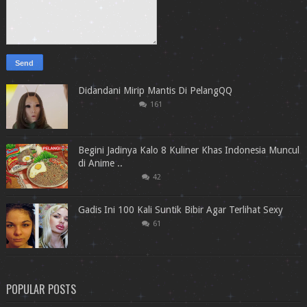
Didandani Mirip Mantis Di PelangQQ
161
Begini Jadinya Kalo 8 Kuliner Khas Indonesia Muncul
di Anime ..
42
Gadis Ini 100 Kali Suntik Bibir Agar Terlihat Sexy
61
POPULAR POSTS