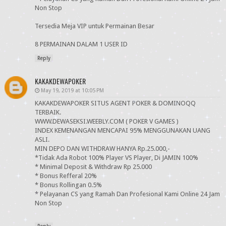
Non Stop
Tersedia Meja VIP untuk Permainan Besar
8 PERMAINAN DALAM 1 USER ID
Reply
KAKAKDEWAPOKER
May 19, 2019 at 10:05 PM
KAKAKDEWAPOKER SITUS AGENT POKER & DOMINOQQ
TERBAIK.
WWW.DEWASEKSI.WEEBLY.COM ( POKER V GAMES )
INDEX KEMENANGAN MENCAPAI 95% MENGGUNAKAN UANG
ASLI.
MIN DEPO DAN WITHDRAW HANYA Rp.25.000,-
*Tidak Ada Robot 100% Player VS Player, Di JAMIN 100%
* Minimal Deposit & Withdraw Rp 25.000
* Bonus Refferal 20%
* Bonus Rollingan 0.5%
* Pelayanan CS yang Ramah Dan Profesional Kami Online 24 Jam
Non Stop