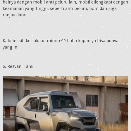
halnya dengan mobil anti peluru lain, mobil dilengkapi dengan
keamanan yang tinggi, seperti anti peluru, bom dan juga
ranjau darat.
Kalo ini sih ke sukaan mimin ^^ haha kapan ya bisa punya
yang ini
6. Rezvani Tank