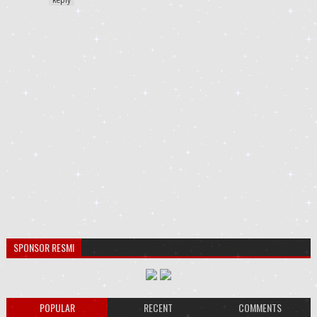
Reply
SPONSOR RESMI
POPULAR
RECENT
COMMENTS