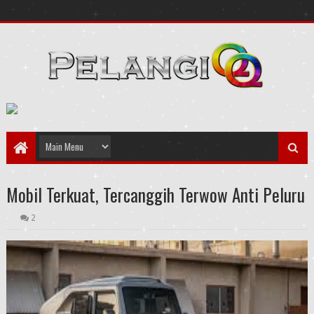
Mobil Terkuat, Tercanggih Terwow Anti Peluru
2