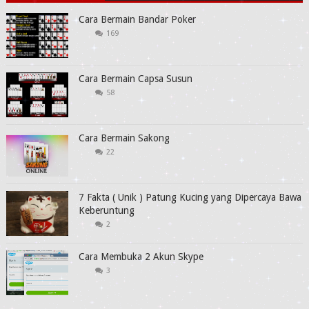
Cara Bermain Bandar Poker
169
Cara Bermain Capsa Susun
58
Cara Bermain Sakong
22
7 Fakta ( Unik ) Patung Kucing yang Dipercaya Bawa
Keberuntung
2
Cara Membuka 2 Akun Skype
3