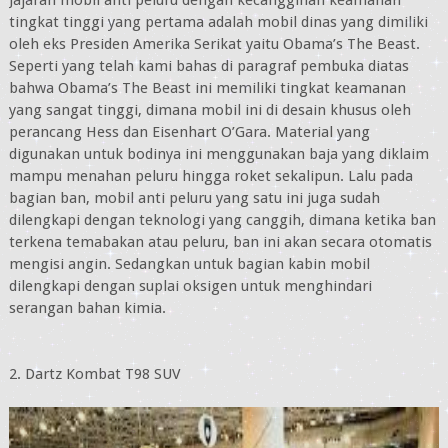
Jajaran mobil anti peluru dengan kecanggihan keamanan
tingkat tinggi yang pertama adalah mobil dinas yang dimiliki
oleh eks Presiden Amerika Serikat yaitu Obama’s The Beast.
Seperti yang telah kami bahas di paragraf pembuka diatas
bahwa Obama’s The Beast ini memiliki tingkat keamanan
yang sangat tinggi, dimana mobil ini di desain khusus oleh
perancang Hess dan Eisenhart O’Gara. Material yang
digunakan untuk bodinya ini menggunakan baja yang diklaim
mampu menahan peluru hingga roket sekalipun. Lalu pada
bagian ban, mobil anti peluru yang satu ini juga sudah
dilengkapi dengan teknologi yang canggih, dimana ketika ban
terkena temabakan atau peluru, ban ini akan secara otomatis
mengisi angin. Sedangkan untuk bagian kabin mobil
dilengkapi dengan suplai oksigen untuk menghindari
serangan bahan kimia.
2. Dartz Kombat T98 SUV