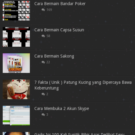
Cara Bermain Bandar Poker
169
Cara Bermain Capsa Susun
58
Cara Bermain Sakong
22
7 Fakta ( Unik ) Patung Kucing yang Dipercaya Bawa
Keberuntung
2
Cara Membuka 2 Akun Skype
3
Gadis Ini 100 Kali Suntik Bibir Agar Terlihat Sexy