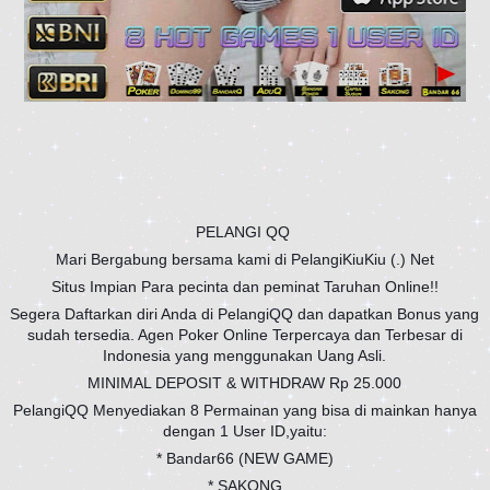
PELANGI QQ
♥
♦
♣
♠
♠
♣
♦
♥
Mari Bergabung bersama kami di PelangiKiuKiu (.) Net
Situs Impian Para pecinta dan peminat Taruhan Online!!
Segera Daftarkan diri Anda di PelangiQQ dan dapatkan Bonus yang
sudah tersedia. Agen Poker Online Terpercaya dan Terbesar di
Indonesia yang menggunakan Uang Asli.
MINIMAL DEPOSIT & WITHDRAW Rp 25.000
PelangiQQ Menyediakan 8 Permainan yang bisa di mainkan hanya
dengan 1 User ID,yaitu:
* Bandar66 (NEW GAME)
* SAKONG