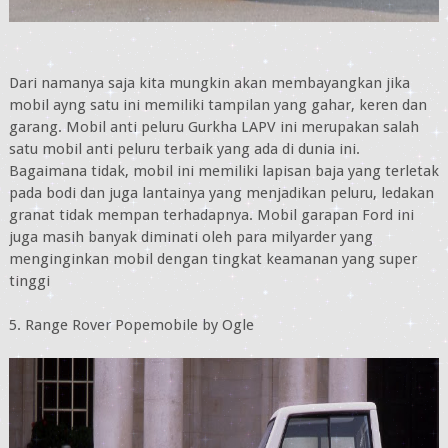
Dari namanya saja kita mungkin akan membayangkan jika
mobil ayng satu ini memiliki tampilan yang gahar, keren dan
garang. Mobil anti peluru Gurkha LAPV ini merupakan salah
satu mobil anti peluru terbaik yang ada di dunia ini.
Bagaimana tidak, mobil ini memiliki lapisan baja yang terletak
pada bodi dan juga lantainya yang menjadikan peluru, ledakan
granat tidak mempan terhadapnya. Mobil garapan Ford ini
juga masih banyak diminati oleh para milyarder yang
menginginkan mobil dengan tingkat keamanan yang super
tinggi
5. Range Rover Popemobile by Ogle