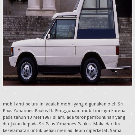
mobil anti peluru ini adalah mobil yang digunakan oleh Sri
Paus Yohannes Paulus II. Penggunaan mobil ini juga karena
pada tahun 13 Mei 1981 silam, ada teror pembunuhan yang
ditujukan kepada Sri Paus Yohannes Paulus. Maka dari itu
keselamatan untuk beliau menjadi lebih diperketat. Sama