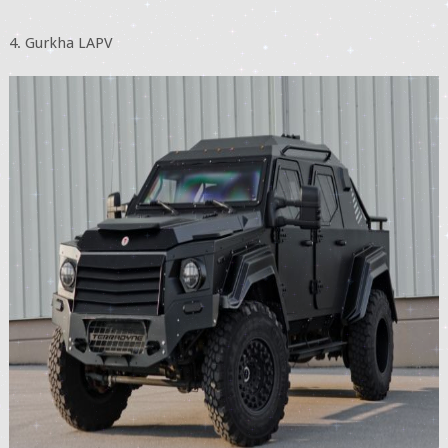
4. Gurkha LAPV