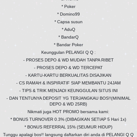
* Poker
* Domino99
* Capsa susun
* AduQ
* BandarQ
* Bandar Poker
Keunggulan PELANGI Q Q :
- PROSES DEPO & WD MUDAH TANPA RIBET
- PROSES DEPO & WD TERCEPAT
- KARTU-KARTU BERKUALITAS DISAJIKAN
- CS RAMAH & INSPIRATIF SIAP MEMBANTU 24JAM
- TIPS & TRIK MENJADI KEUNGGULAN SITUS INI
- DAN TENTUNYA DEPOSIT YG TERJANGKAU BOS!!(MINIMAL
DEPO & WD 25RB)
Nikmati juga HOT PROMO bersama kami:
* BONUS TURNOVER 0.3% (DIBAGIKAN SETIAP 5 Hari 1x)
* BONUS REFERRAL 15% (SEUMUR HIDUP)
Tunggu apalagi bos!! langsung daftarkan diri anda di PELANGI Q Q