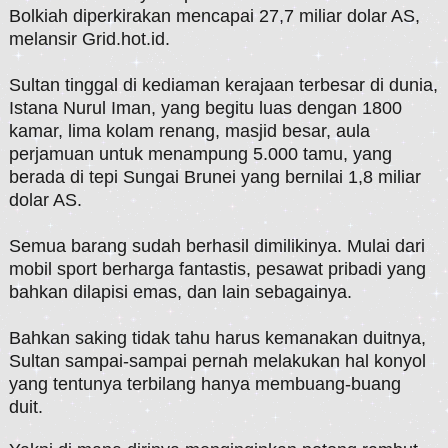
Bolkiah diperkirakan mencapai 27,7 miliar dolar AS,
melansir Grid.hot.id.
Sultan tinggal di kediaman kerajaan terbesar di dunia,
Istana Nurul Iman, yang begitu luas dengan 1800
kamar, lima kolam renang, masjid besar, aula
perjamuan untuk menampung 5.000 tamu, yang
berada di tepi Sungai Brunei yang bernilai 1,8 miliar
dolar AS.
Semua barang sudah berhasil dimilikinya. Mulai dari
mobil sport berharga fantastis, pesawat pribadi yang
bahkan dilapisi emas, dan lain sebagainya.
Bahkan saking tidak tahu harus kemanakan duitnya,
Sultan sampai-sampai pernah melakukan hal konyol
yang tentunya terbilang hanya membuang-buang
duit.