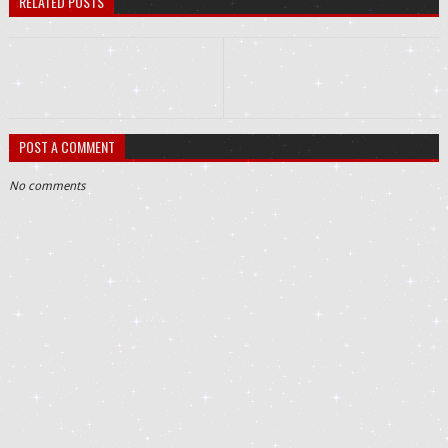
RELATED POSTS
POST A COMMENT
No comments