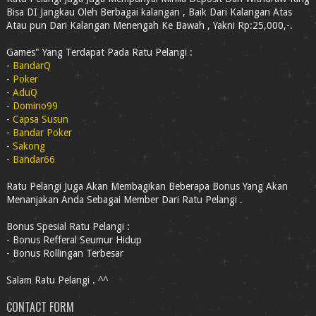
Bisa DI Jangkau Oleh Berbagai kalangan , Baik Dari Kalangan Atas
Atau pun Dari Kalangan Menengah Ke Bawah , Yakni Rp:25,000,-.
Games" Yang Terdapat Pada Ratu Pelangi :
-
BandarQ
-
Poker
-
AduQ
-
Domino99
-
Capsa Susun
-
Bandar Poker
-
Sakong
-
Bandar66
Ratu Pelangi Juga Akan Membagikan Beberapa Bonus Yang Akan
Menanjakan Anda Sebagai Member Dari Ratu Pelangi .
Bonus Spesial Ratu Pelangi :
- Bonus Refferal Seumur Hidup
- Bonus Rollingan Terbesar
Salam Ratu Pelangi . ^^
CONTACT FORM