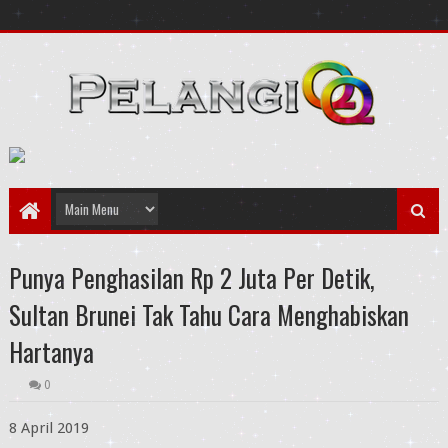
Punya Penghasilan Rp 2 Juta Per Detik,
Sultan Brunei Tak Tahu Cara Menghabiskan
Hartanya
0
8 April 2019