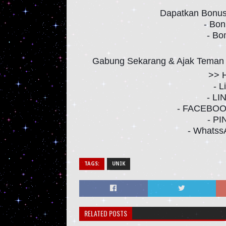
Dapatkan Bonus 
- Bon
- Bo
Gabung Sekarang & Ajak Teman A
>> 
- 
- L
- FACEBOOK
- PI
- Whatss
TAGS:
UNIK
RELATED POSTS