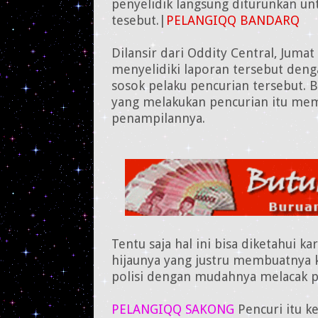
penyelidik langsung diturunkan un
tesebut.|
PELANGIQQ BANDARQ
Dilansir dari Oddity Central, Juma
menyelidiki laporan tersebut den
sosok pelaku pencurian tersebut. B
yang melakukan pencurian itu memi
penampilannya.
Tentu saja hal ini bisa diketahui k
hijaunya yang justru membuatnya k
polisi dengan mudahnya melacak pe
PELANGIQQ SAKONG
Pencuri itu k