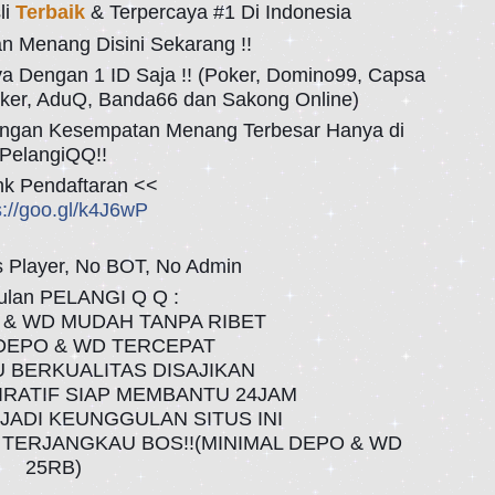
li
Terbaik
& Terpercaya #1 Di Indonesia
 Menang Disini Sekarang !!
 Dengan 1 ID Saja !! (Poker, Domino99, Capsa
ker, AduQ, Banda66 dan Sakong Online)
ngan Kesempatan Menang Terbesar Hanya di
PelangiQQ!!
nk Pendaftaran <<
s://goo.gl/k4J6wP
s Player, No BOT, No Admin
ulan PELANGI Q Q :
 & WD MUDAH TANPA RIBET
DEPO & WD TERCEPAT
U BERKUALITAS DISAJIKAN
PIRATIF SIAP MEMBANTU 24JAM
NJADI KEUNGGULAN SITUS INI
 TERJANGKAU BOS!!(MINIMAL DEPO & WD
25RB)