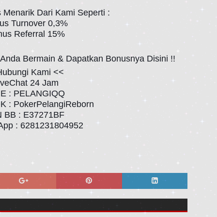
Menarik Dari Kami Seperti :
us Turnover 0,3%
nus Referral 15%
nda Bermain & Dapatkan Bonusnya Disini !!
Hubungi Kami <<
LiveChat 24 Jam
INE : PELANGIQQ
 : PokerPelangiReborn
N BB : E37271BF
App : 6281231804952