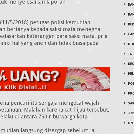
tuk menyelesaikan laporan
BA
BA
t (11/5/2018) petugas polisi kemudian
BER
gan bertanya kepada saksi mata menegnai
CA
edasarkan keterangan para saksi mata, pria
liki hal yang aneh dan tidak biasa pada
DO
IN
KE
PE
PO
PR
arena pencuri itu sengaja mengecat wajah
SA
etahuan. Malahan karena cat hijau tersebut,
TI
laku di antara 750 ribu warga kota.
UN
emudian langsung disergap sebelum ia