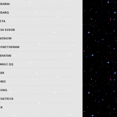
NDAR66
NDARQ
ITA
PSA SUSUN
MINO99
FOWITHDRAW
SEHATAN
LANGI QQ
KER
OMO
KONG
PS&TRICK
IK