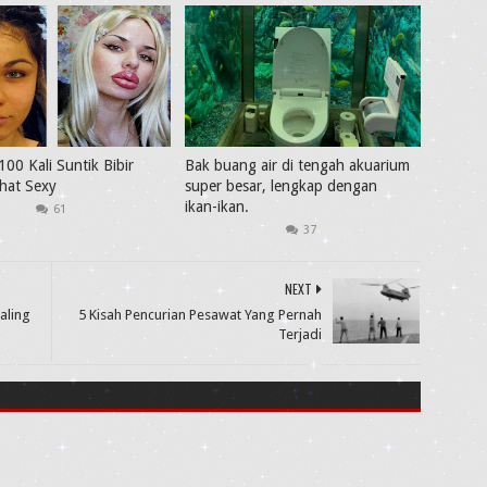
100 Kali Suntik Bibir
Bak buang air di tengah akuarium
ihat Sexy
super besar, lengkap dengan
ikan-ikan.
61
37
NEXT
aling
5 Kisah Pencurian Pesawat Yang Pernah
Terjadi