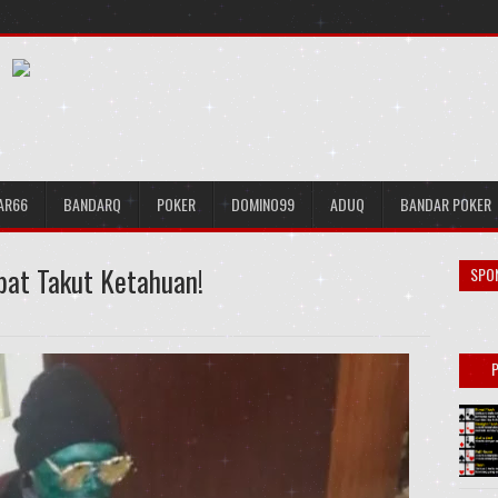
AR66
BANDARQ
POKER
DOMINO99
ADUQ
BANDAR POKER
bat Takut Ketahuan!
SPO