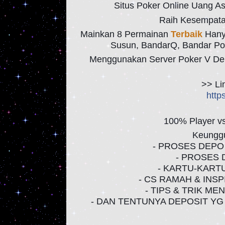
Situs Poker Online Uang As
Raih Kesempatan
Mainkan 8 Permainan
Terbaik
Hanya
Susun, BandarQ, Bandar Po
Menggunakan Server Poker V De
>> Li
http
100% Player v
Keungg
- PROSES DEPO
- PROSES 
- KARTU-KART
- CS RAMAH & INS
- TIPS & TRIK ME
- DAN TENTUNYA DEPOSIT YG