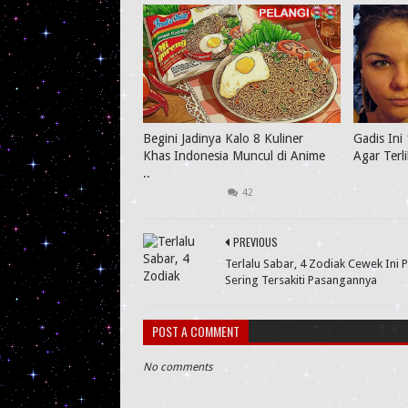
Begini Jadinya Kalo 8 Kuliner
Gadis Ini 
Khas Indonesia Muncul di Anime
Agar Terl
..
42
PREVIOUS
Terlalu Sabar, 4 Zodiak Cewek Ini P
Sering Tersakiti Pasangannya
POST A COMMENT
No comments