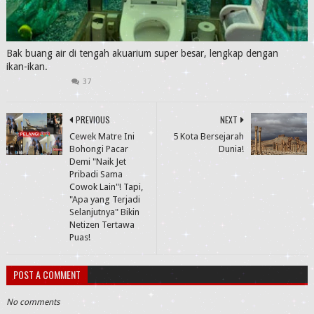
Bak buang air di tengah akuarium super besar, lengkap dengan
ikan-ikan.
37
PREVIOUS
NEXT
Cewek Matre Ini
5 Kota Bersejarah
Bohongi Pacar
Dunia!
Demi "Naik Jet
Pribadi Sama
Cowok Lain"! Tapi,
"Apa yang Terjadi
Selanjutnya" Bikin
Netizen Tertawa
Puas!
POST A COMMENT
No comments