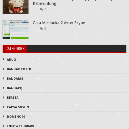
Keberuntung
2
Cara Membuka 2 Akun Skype
3
CATEGORIES
ADUQ
BANDAR POKER
BANDAR66
BANDARQ
BERITA
CAPSA SUSUN
DOMINO99
INFOWITHDRAW