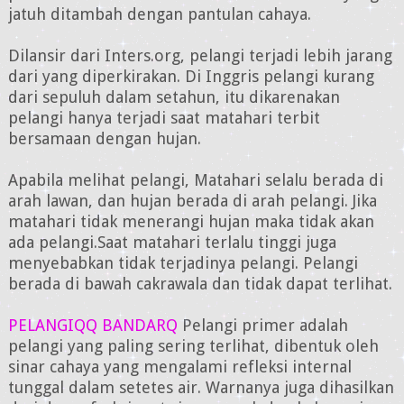
jatuh ditambah dengan pantulan cahaya.
Dilansir dari Inters.org, pelangi terjadi lebih jarang
dari yang diperkirakan. Di Inggris pelangi kurang
dari sepuluh dalam setahun, itu dikarenakan
pelangi hanya terjadi saat matahari terbit
bersamaan dengan hujan.
Apabila melihat pelangi, Matahari selalu berada di
arah lawan, dan hujan berada di arah pelangi. Jika
matahari tidak menerangi hujan maka tidak akan
ada pelangi.Saat matahari terlalu tinggi juga
menyebabkan tidak terjadinya pelangi. Pelangi
berada di bawah cakrawala dan tidak dapat terlihat.
PELANGIQQ BANDARQ
Pelangi primer adalah
pelangi yang paling sering terlihat, dibentuk oleh
sinar cahaya yang mengalami refleksi internal
tunggal dalam setetes air. Warnanya juga dihasilkan