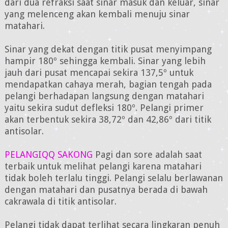
dari dua refraksi saat sinar masuk dan keluar, sinar
yang melenceng akan kembali menuju sinar
matahari.
Sinar yang dekat dengan titik pusat menyimpang
hampir 180º sehingga kembali. Sinar yang lebih
jauh dari pusat mencapai sekira 137,5º untuk
mendapatkan cahaya merah, bagian tengah pada
pelangi berhadapan langsung dengan matahari
yaitu sekira sudut defleksi 180º. Pelangi primer
akan terbentuk sekira 38,72º dan 42,86º dari titik
antisolar.
PELANGIQQ SAKONG
Pagi dan sore adalah saat
terbaik untuk melihat pelangi karena matahari
tidak boleh terlalu tinggi. Pelangi selalu berlawanan
dengan matahari dan pusatnya berada di bawah
cakrawala di titik antisolar.
Pelangi tidak dapat terlihat secara lingkaran penuh