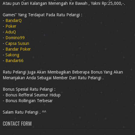
Atau pun Dari Kalangan Menengah Ke Bawah , Yakni Rp:25,000,-.
Games" Yang Terdapat Pada Ratu Pelangi :
-
BandarQ
-
Poker
-
AduQ
-
Domino99
-
Capsa Susun
-
Bandar Poker
-
Sakong
-
Bandar66
Ratu Pelangi Juga Akan Membagikan Beberapa Bonus Yang Akan
Menanjakan Anda Sebagai Member Dari Ratu Pelangi .
Bonus Spesial Ratu Pelangi :
- Bonus Refferal Seumur Hidup
- Bonus Rollingan Terbesar
Salam Ratu Pelangi . ^^
CONTACT FORM