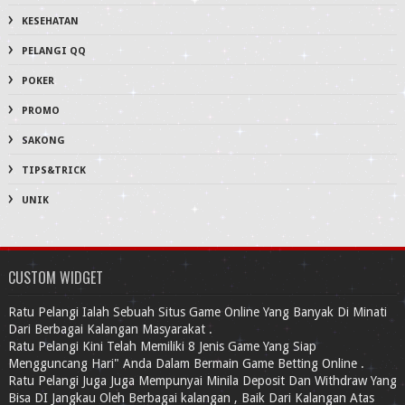
KESEHATAN
PELANGI QQ
POKER
PROMO
SAKONG
TIPS&TRICK
UNIK
CUSTOM WIDGET
Ratu Pelangi Ialah Sebuah Situs Game Online Yang Banyak Di Minati
Dari Berbagai Kalangan Masyarakat .
Ratu Pelangi Kini Telah Memiliki 8 Jenis Game Yang Siap
Mengguncang Hari" Anda Dalam Bermain Game Betting Online .
Ratu Pelangi Juga Juga Mempunyai Minila Deposit Dan Withdraw Yang
Bisa DI Jangkau Oleh Berbagai kalangan , Baik Dari Kalangan Atas