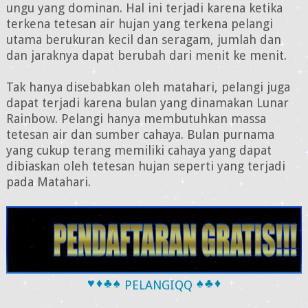
ungu yang dominan. Hal ini terjadi karena ketika
terkena tetesan air hujan yang terkena pelangi
utama berukuran kecil dan seragam, jumlah dan
dan jaraknya dapat berubah dari menit ke menit.
Tak hanya disebabkan oleh matahari, pelangi juga
dapat terjadi karena bulan yang dinamakan Lunar
Rainbow. Pelangi hanya membutuhkan massa
tetesan air dan sumber cahaya. Bulan purnama
yang cukup terang memiliki cahaya yang dapat
dibiaskan oleh tetesan hujan seperti yang terjadi
pada Matahari.
♥
♦
♣
♠
♠
♣
♦
PELANGIQQ