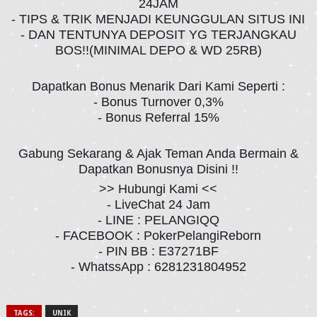
24JAM
- TIPS & TRIK MENJADI KEUNGGULAN SITUS INI
- DAN TENTUNYA DEPOSIT YG TERJANGKAU
BOS!!(MINIMAL DEPO & WD 25RB)
Dapatkan Bonus Menarik Dari Kami Seperti :
- Bonus Turnover 0,3%
- Bonus Referral 15%
Gabung Sekarang & Ajak Teman Anda Bermain &
Dapatkan Bonusnya Disini !!
>> Hubungi Kami <<
- LiveChat 24 Jam
- LINE : PELANGIQQ
- FACEBOOK : PokerPelangiReborn
- PIN BB : E37271BF
- WhatssApp : 6281231804952
TAGS:
UNIK