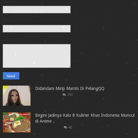
Name
Email
*
Message
*
Didandani Mirip Mantis Di PelangQQ
161
Begini Jadinya Kalo 8 Kuliner Khas Indonesia Muncul
di Anime ..
42