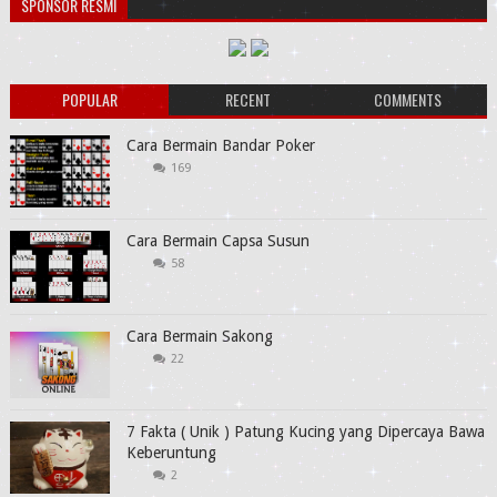
SPONSOR RESMI
POPULAR
RECENT
COMMENTS
Cara Bermain Bandar Poker
169
Cara Bermain Capsa Susun
58
Cara Bermain Sakong
22
7 Fakta ( Unik ) Patung Kucing yang Dipercaya Bawa
Keberuntung
2