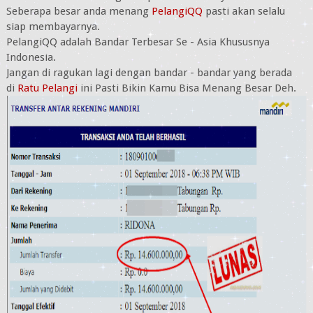
Seberapa besar anda menang
PelangiQQ
pasti akan selalu
siap membayarnya.
PelangiQQ adalah Bandar Terbesar Se - Asia Khususnya
Indonesia.
Jangan di ragukan lagi dengan bandar - bandar yang berada
di
Ratu Pelangi
ini Pasti Bikin Kamu Bisa Menang Besar Deh.