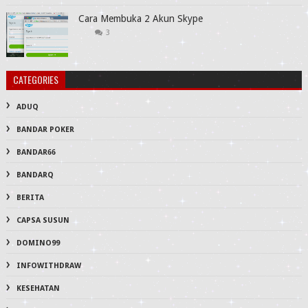
Cara Membuka 2 Akun Skype
3
CATEGORIES
ADUQ
BANDAR POKER
BANDAR66
BANDARQ
BERITA
CAPSA SUSUN
DOMINO99
INFOWITHDRAW
KESEHATAN