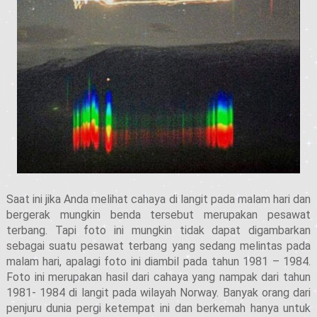
Saat ini jika Anda melihat cahaya di langit pada malam hari dan
bergerak mungkin benda tersebut merupakan pesawat
terbang. Tapi foto ini mungkin tidak dapat digambarkan
sebagai suatu pesawat terbang yang sedang melintas pada
malam hari, apalagi foto ini diambil pada tahun 1981 – 1984.
Foto ini merupakan hasil dari cahaya yang nampak dari tahun
1981- 1984 di langit pada wilayah Norway. Banyak orang dari
penjuru dunia pergi ketempat ini dan berkemah hanya untuk